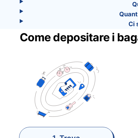
Q
Quant
Ci 
Come depositare i bag