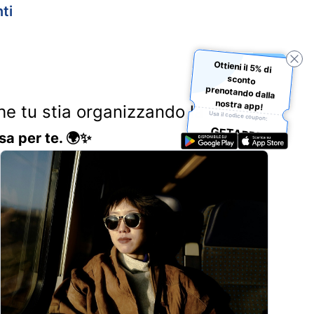
ti
Ottieni il 5% di
sconto
prenotando dalla
nostra app!
Che tu stia organizzando la
Usa il codice coupon:
GETAPP5
sa per te. 🌍✨