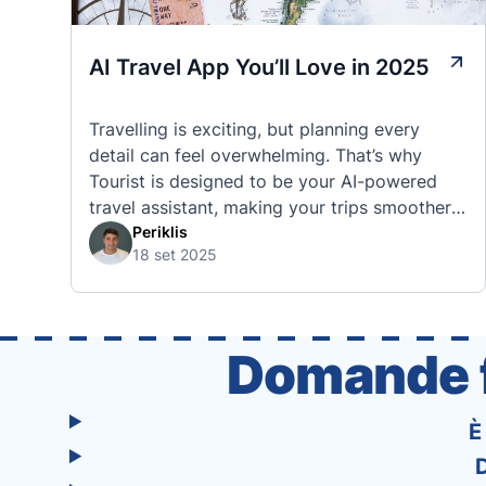
AI Travel App You’ll Love in 2025
Travelling is exciting, but planning every
detail can feel overwhelming. That’s why
Tourist is designed to be your AI-powered
travel assistant, making your trips smoother,
smarter, and stress-free. 🧭 What Makes the
Periklis
18 set 2025
Tourist App Unique? Unlike standard travel
apps, Tourist combines powerful tools into
one easy-to-use platform: With Tourist, your
trip planning becomes as exciting …
Domande f
È
D