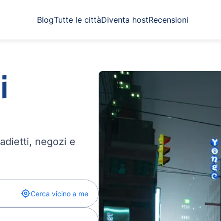
Blog
Tutte le città
Diventa host
Recensioni
i
madietti, negozi e
Cerca vicino a me