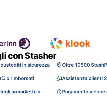
gli con Stasher
 custoditi in sicurezza
Oltre 10500 StashP
0% o rimborsati
Assistenza clienti 
egli armadietti in
Pagamento veloce 