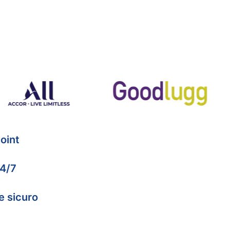
oint
24/7
e sicuro