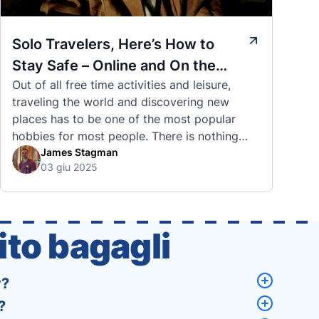
Solo Travelers, Here’s How to
Stay Safe – Online and On the
Out of all free time activities and leisure,
Road
traveling the world and discovering new
places has to be one of the most popular
hobbies for most people. There is nothing
quite like visiting a brand new city, country,
James Stagman
03 giu 2025
or region and experiencing the culture, the
traditions, the languages, and everything else
that a completely new …
to bagagli
y?
?