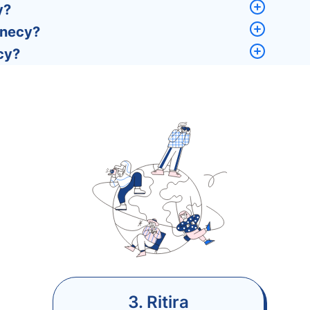
y?
nnecy?
cy?
3. Ritira