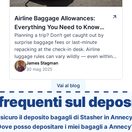
Airline Baggage Allowances:
Everything You Need to Know
Planning a trip? Don’t get caught out by
Before You Fly
surprise baggage fees or last-minute
repacking at the check-in desk. Airline
luggage rules can vary wildly — even within
the same country or alliance. That’s why
James Stagman
30 mag 2025
we’ve created a detailed set of guides to help
you navigate the cabin and checked baggage
policies of over 30 international …
Vai al blog
requenti sul deposi
 sicuro il deposito bagagli di Stasher in Annec
ove posso depositare i miei bagagli a Annecy