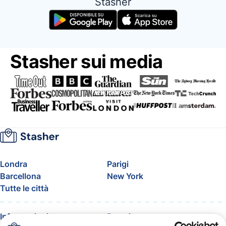
Stasher
Stasher sui media
Londra
Parigi
Barcellona
New York
Tutte le città
Informazioni
Prezzi