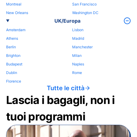
Montreal
San Francisco
New Orleans
Washington DC
UK/Europa
Amsterdam
Lisbon
Athens
Madrid
Berlin
Manchester
Brighton
Milan
Budapest
Naples
Dublin
Rome
Florence
Tutte le città
Lascia i bagagli, non i
tuoi programmi