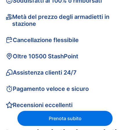
Soddisfatti al 100% o rimborsati
Metà del prezzo degli armadietti in
stazione
Cancellazione flessibile
Oltre 10500 StashPoint
Assistenza clienti 24/7
Pagamento veloce e sicuro
Recensioni eccellenti
Prenota subito