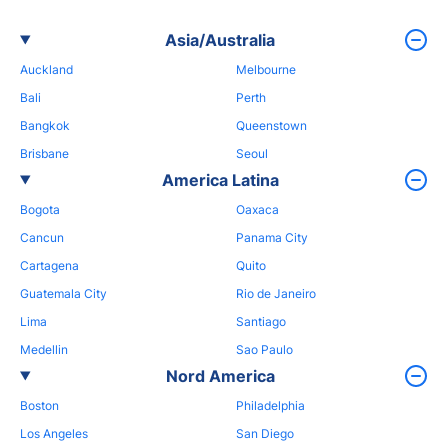
Asia/Australia
Auckland
Melbourne
Bali
Perth
Bangkok
Queenstown
Brisbane
Seoul
America Latina
Bogota
Oaxaca
Cancun
Panama City
Cartagena
Quito
Guatemala City
Rio de Janeiro
Lima
Santiago
Medellin
Sao Paulo
Nord America
Boston
Philadelphia
Los Angeles
San Diego