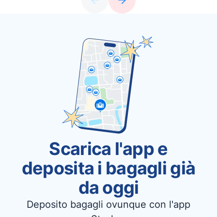
Scarica l'app e
deposita i bagagli già
da oggi
Deposito bagagli ovunque con l'app