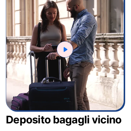
Deposito bagagli vicino