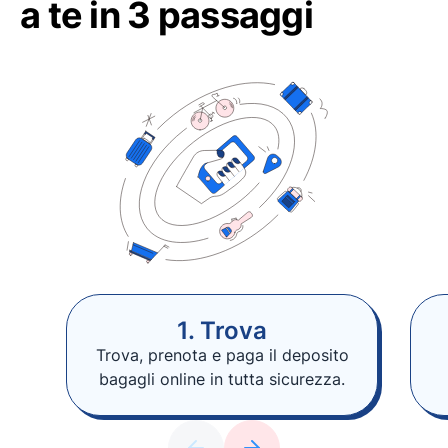
a te in 3 passaggi
1. Trova
Trova, prenota e paga il deposito
bagagli online in tutta sicurezza.