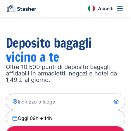
Accedi
Deposito bagagli
vicino a te
Oltre 10.500 punti di deposito bagagli
affidabili in armadietti, negozi e hotel da
1,49 £ al giorno.
Oggi 09h
14h