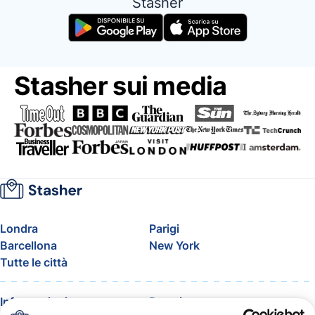
Stasher
Stasher sui media
Londra
Parigi
Barcellona
New York
Tutte le città
Informazioni
Prezzi