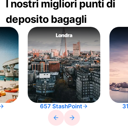
I nostri migliori punti di
deposito bagagli
Londra
657 StashPoint
3