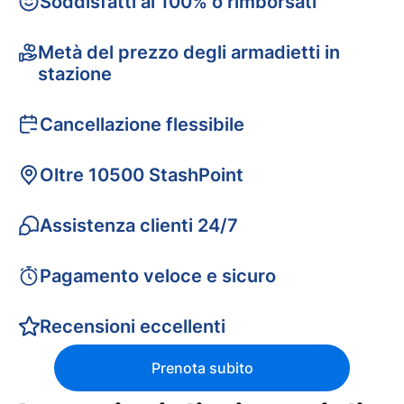
Soddisfatti al 100% o rimborsati
Metà del prezzo degli armadietti in
stazione
Cancellazione flessibile
Oltre 10500 StashPoint
Assistenza clienti 24/7
Pagamento veloce e sicuro
Recensioni eccellenti
Prenota subito