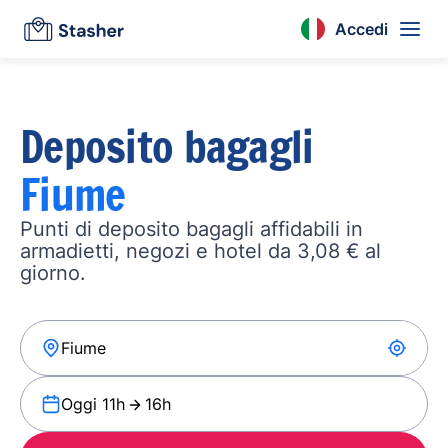
Accedi
Deposito bagagli
Fiume
Punti di deposito bagagli affidabili in
armadietti, negozi e hotel da 3,08 € al
giorno.
Oggi 11h
16h