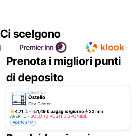
Ci scelgono
Prenota i migliori punti
di deposito
DEPOSITO A
Ostello
City Center
4,71
(5+)
1,49 € bagaglio/giorno
22 min
da
APERTO
·
SOLO 10 POSTI DISPONIBILI
Aperto 24/7