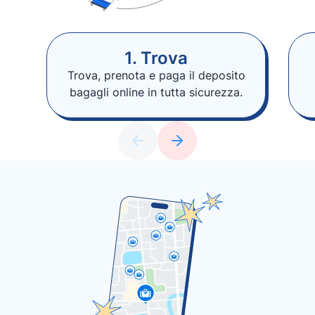
1. Trova
Trova, prenota e paga il deposito
bagagli online in tutta sicurezza.