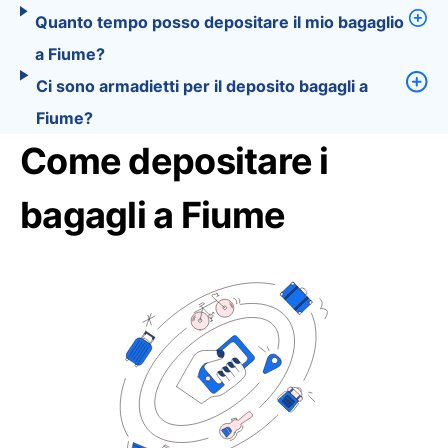
Quanto tempo posso depositare il mio bagaglio
a Fiume?
Ci sono armadietti per il deposito bagagli a
Fiume?
Come depositare i
bagagli a Fiume