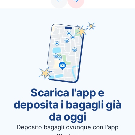
Scarica l'app e
deposita i bagagli già
da oggi
Deposito bagagli ovunque con l'app