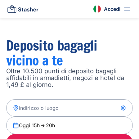
Accedi
Deposito bagagli
vicino a te
Oltre 10.500 punti di deposito bagagli
affidabili in armadietti, negozi e hotel da
1,49 £ al giorno.
Oggi 15h
20h