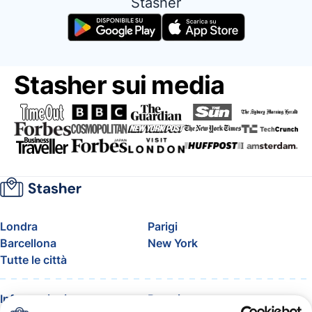
Stasher
Stasher sui media
Londra
Parigi
Barcellona
New York
Tutte le città
Informazioni
Prezzi