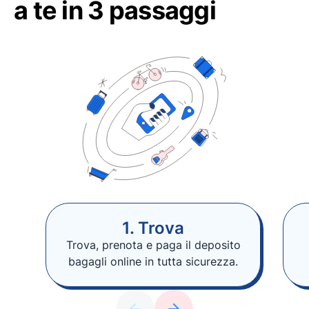
a te in 3 passaggi
1. Trova
Trova, prenota e paga il deposito
bagagli online in tutta sicurezza.