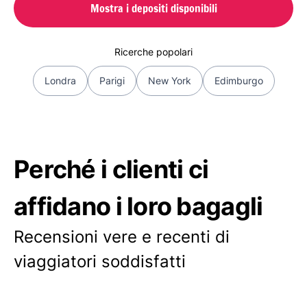
Mostra i depositi disponibili
Ricerche popolari
Londra
Parigi
New York
Edimburgo
Perché i clienti ci
affidano i loro bagagli
Recensioni vere e recenti di
viaggiatori soddisfatti