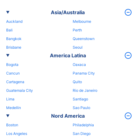
Asia/Australia
Auckland
Melbourne
Bali
Perth
Bangkok
Queenstown
Brisbane
Seoul
America Latina
Bogota
Oaxaca
Cancun
Panama City
Cartagena
Quito
Guatemala City
Rio de Janeiro
Lima
Santiago
Medellin
Sao Paulo
Nord America
Boston
Philadelphia
Los Angeles
San Diego