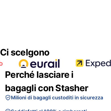
Ci scelgono
Perché lasciare i
bagagli con Stasher
Milioni di bagagli custoditi in sicurezza