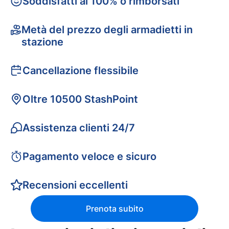
Soddisfatti al 100% o rimborsati
Metà del prezzo degli armadietti in
stazione
Cancellazione flessibile
Oltre 10500 StashPoint
Assistenza clienti 24/7
Pagamento veloce e sicuro
Recensioni eccellenti
Prenota subito