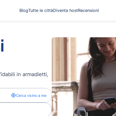
Blog
Tutte le città
Diventa host
Recensioni
i
dabili in armadietti,
Cerca vicino a me