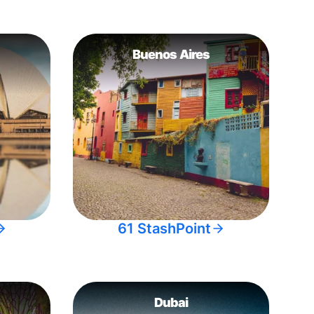
Buenos Aires
61 StashPoint
Dubai