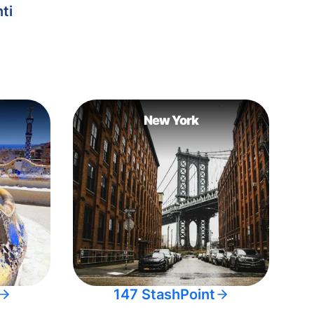
ti
New York
147 StashPoint