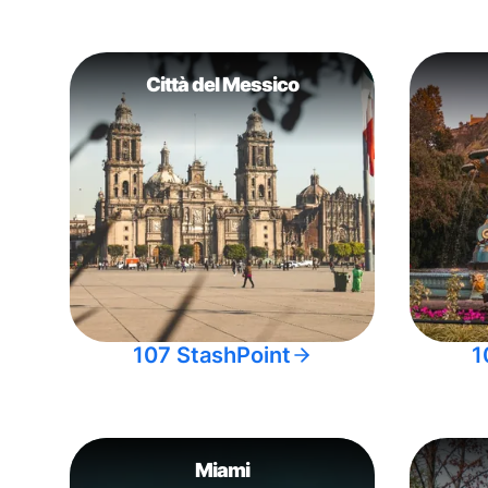
Città del Messico
107 StashPoint
1
Miami