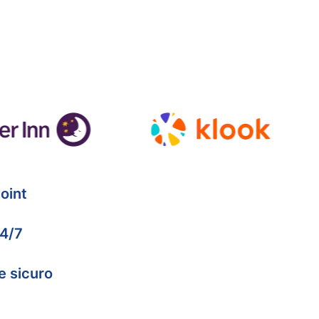
oint
24/7
e sicuro