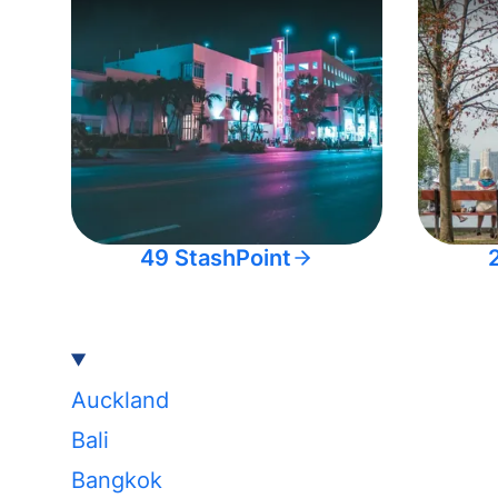
49 StashPoint
Auckland
Bali
Bangkok