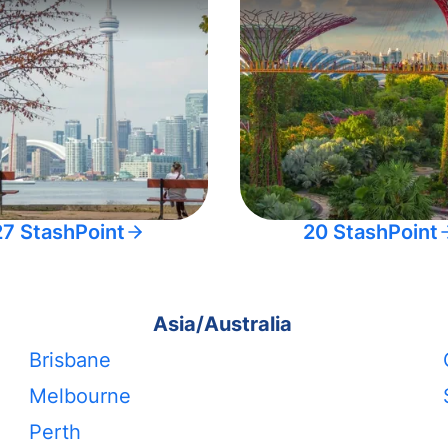
27 StashPoint
20 StashPoint
Asia/Australia
Brisbane
Melbourne
Perth