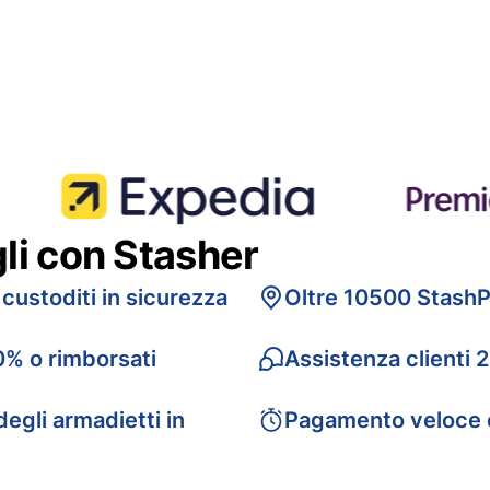
gli con Stasher
 custoditi in sicurezza
Oltre 10500 StashP
0% o rimborsati
Assistenza clienti 
egli armadietti in
Pagamento veloce 