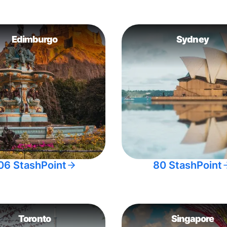
Edimburgo
Sydney
06 StashPoint
80 StashPoint
Toronto
Singapore