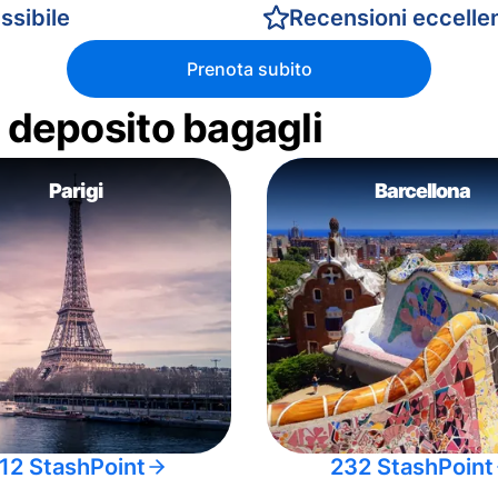
ssibile
Recensioni eccellen
Prenota subito
di deposito bagagli
Parigi
Barcellona
12 StashPoint
232 StashPoint