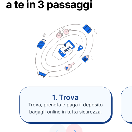
a te in 3 passaggi
1. Trova
Trova, prenota e paga il deposito
bagagli online in tutta sicurezza.