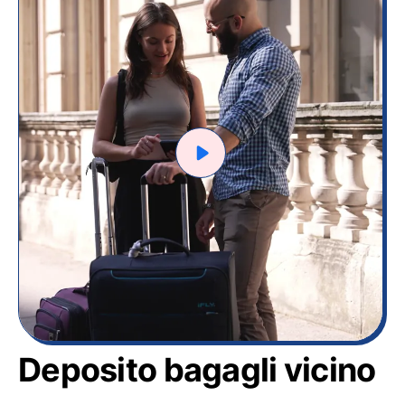
Deposito bagagli vicino