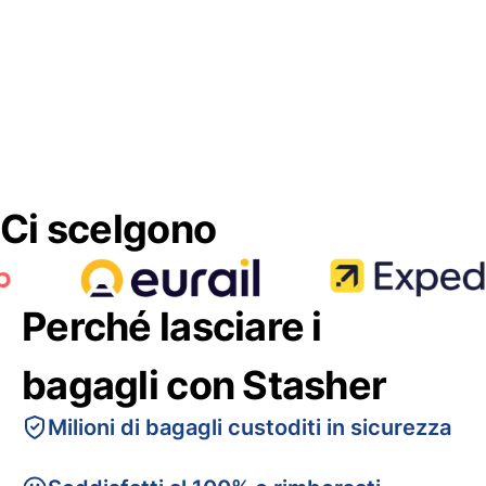
Ci scelgono
Perché lasciare i
bagagli con Stasher
Milioni di bagagli custoditi in sicurezza