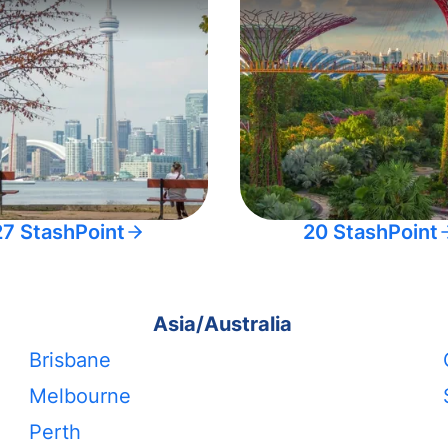
27 StashPoint
20 StashPoint
Asia/Australia
Brisbane
Melbourne
Perth