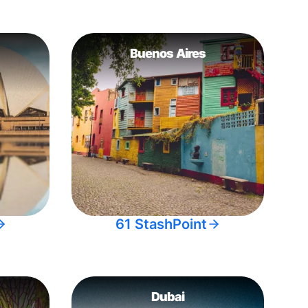
Buenos Aires
61 StashPoint
Dubai