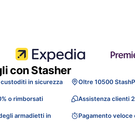
gli con Stasher
 custoditi in sicurezza
Oltre 10500 StashP
0% o rimborsati
Assistenza clienti 
egli armadietti in
Pagamento veloce 