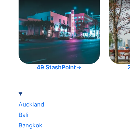
49 StashPoint
Auckland
Bali
Bangkok