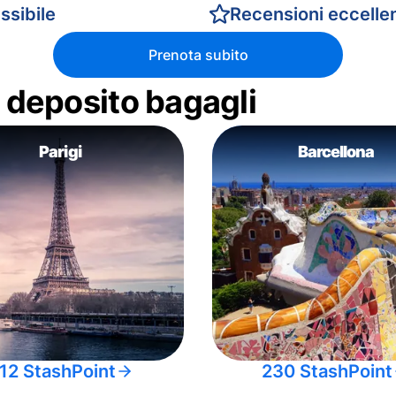
ssibile
Recensioni eccellen
Prenota subito
di deposito bagagli
Parigi
Barcellona
12 StashPoint
230 StashPoint