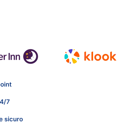
oint
24/7
e sicuro