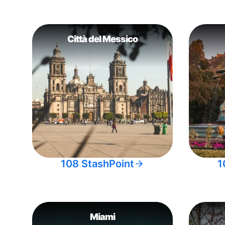
Città del Messico
108 StashPoint
1
Miami