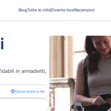
Blog
Tutte le città
Diventa host
Recensioni
i
dabili in armadietti,
Cerca vicino a me