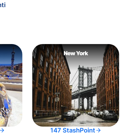
ti
New York
147 StashPoint