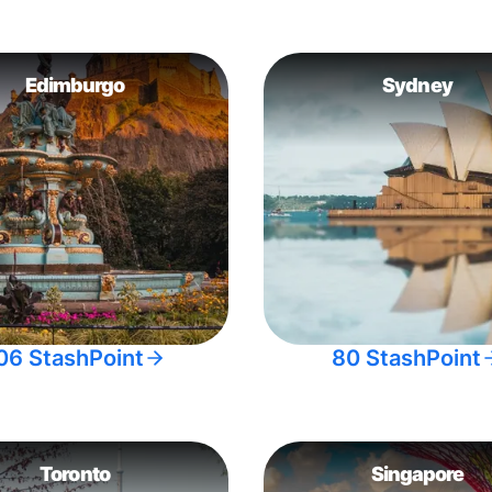
Edimburgo
Sydney
06 StashPoint
80 StashPoint
Toronto
Singapore