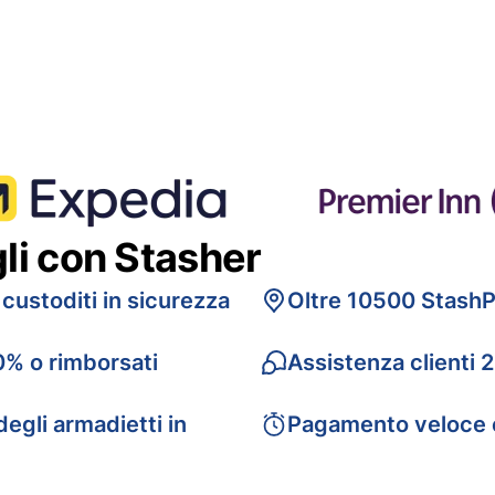
gli con Stasher
 custoditi in sicurezza
Oltre 10500 StashP
0% o rimborsati
Assistenza clienti 
egli armadietti in
Pagamento veloce 