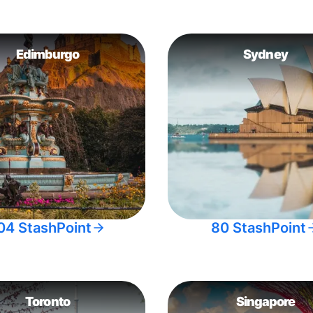
Edimburgo
Sydney
04 StashPoint
80 StashPoint
Toronto
Singapore