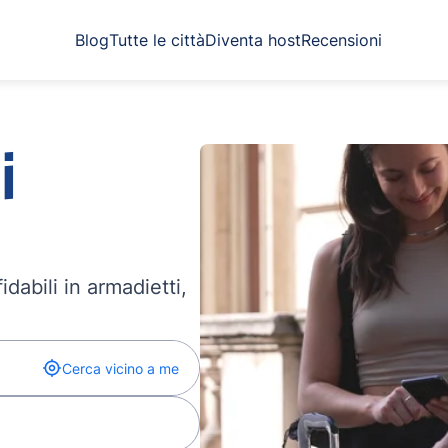
Blog
Tutte le città
Diventa host
Recensioni
i
dabili in armadietti,
Cerca vicino a me