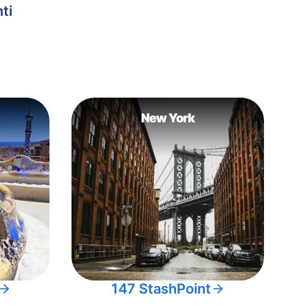
ti
New York
147 StashPoint