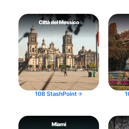
Città del Messico
108 StashPoint
1
Miami