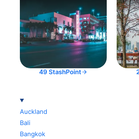
49 StashPoint
Auckland
Bali
Bangkok