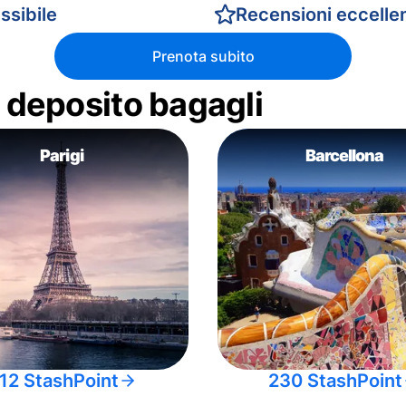
ssibile
Recensioni eccellen
Prenota subito
di deposito bagagli
Parigi
Barcellona
12 StashPoint
230 StashPoint