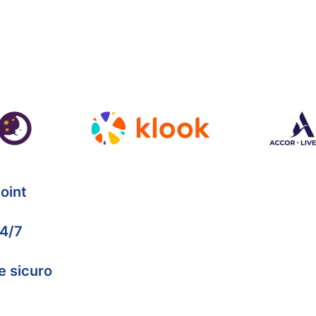
oint
24/7
e sicuro