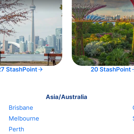
27 StashPoint
20 StashPoint
Asia/Australia
Brisbane
Melbourne
Perth