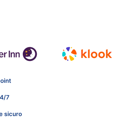
oint
24/7
e sicuro