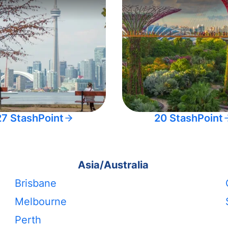
27 StashPoint
20 StashPoint
Asia/Australia
Brisbane
Melbourne
Perth