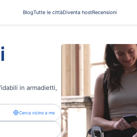
Blog
Tutte le città
Diventa host
Recensioni
i
dabili in armadietti,
Cerca vicino a me