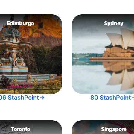
Edimburgo
Sydney
06 StashPoint
80 StashPoint
Toronto
Singapore