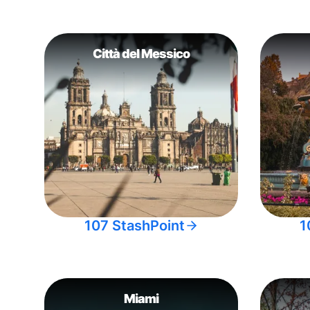
Città del Messico
107 StashPoint
1
Miami