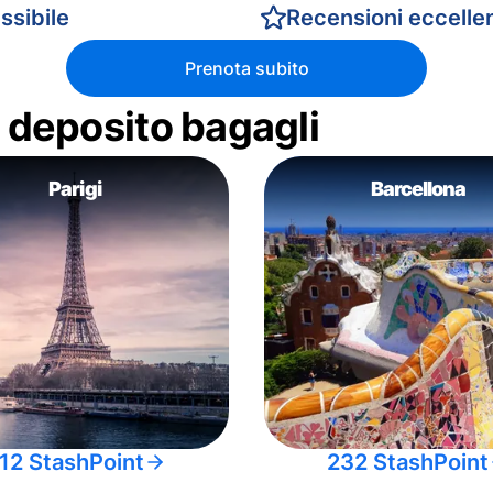
ssibile
Recensioni eccellen
Prenota subito
di deposito bagagli
Parigi
Barcellona
12 StashPoint
232 StashPoint