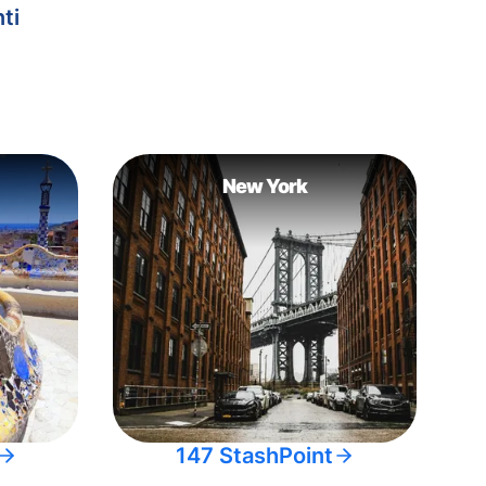
ti
New York
147 StashPoint