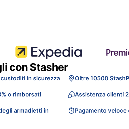
gli con Stasher
 custoditi in sicurezza
Oltre 10500 StashP
0% o rimborsati
Assistenza clienti 
egli armadietti in
Pagamento veloce 