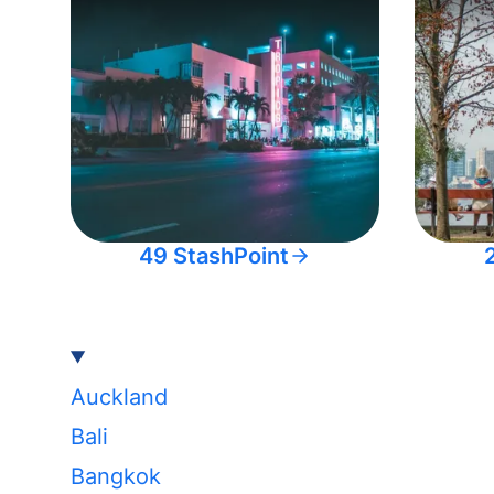
49 StashPoint
Auckland
Bali
Bangkok