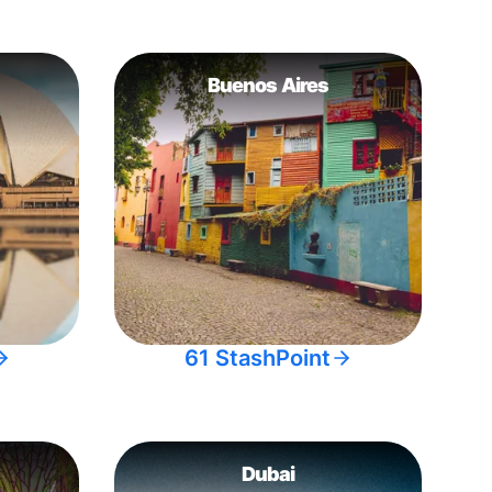
Buenos Aires
61 StashPoint
Dubai