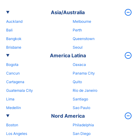
Asia/Australia
Auckland
Melbourne
Bali
Perth
Bangkok
Queenstown
Brisbane
Seoul
America Latina
Bogota
Oaxaca
Cancun
Panama City
Cartagena
Quito
Guatemala City
Rio de Janeiro
Lima
Santiago
Medellin
Sao Paulo
Nord America
Boston
Philadelphia
Los Angeles
San Diego