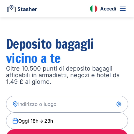
Accedi
Deposito bagagli
vicino a te
Oltre 10.500 punti di deposito bagagli
affidabili in armadietti, negozi e hotel da
1,49 £ al giorno.
Oggi 18h
23h