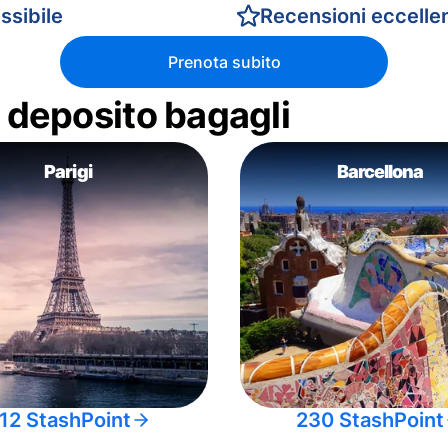
ssibile
Recensioni eccellen
Prenota subito
di deposito bagagli
Parigi
Barcellona
12 StashPoint
230 StashPoint