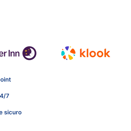
oint
24/7
e sicuro