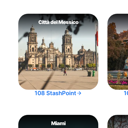
Città del Messico
108 StashPoint
1
Miami