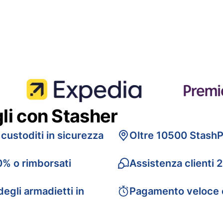
gli con Stasher
 custoditi in sicurezza
Oltre 10500 StashP
0% o rimborsati
Assistenza clienti 
egli armadietti in
Pagamento veloce 