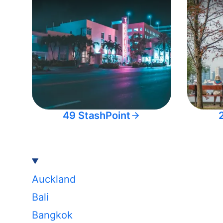
49 StashPoint
Auckland
Bali
Bangkok