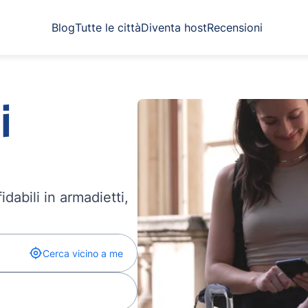
Blog
Tutte le città
Diventa host
Recensioni
i
dabili in armadietti,
Cerca vicino a me