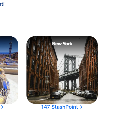
ti
New York
147 StashPoint