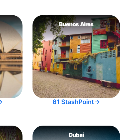
Buenos Aires
61 StashPoint
Dubai