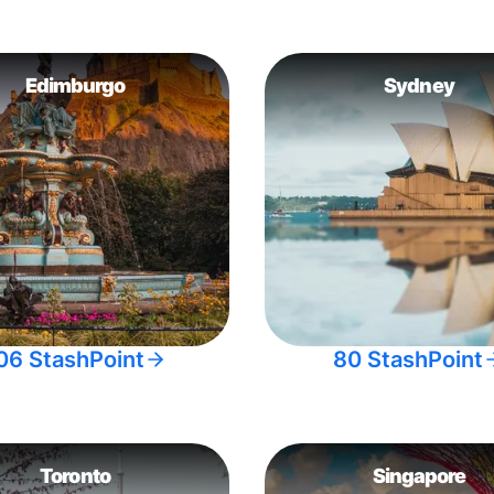
Edimburgo
Sydney
06 StashPoint
80 StashPoint
Toronto
Singapore