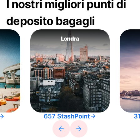
I nostri migliori punti di
deposito bagagli
Londra
657 StashPoint
3