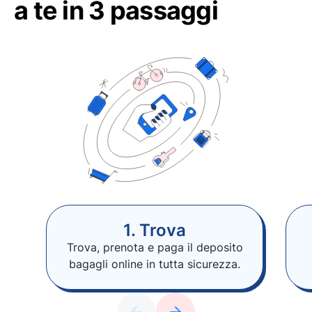
a te in 3 passaggi
1. Trova
Trova, prenota e paga il deposito
bagagli online in tutta sicurezza.