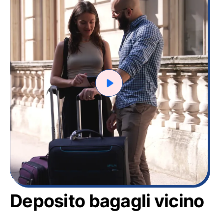
Deposito bagagli vicino