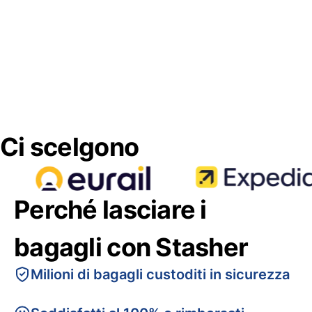
Ci scelgono
Perché lasciare i
bagagli con Stasher
Milioni di bagagli custoditi in sicurezza