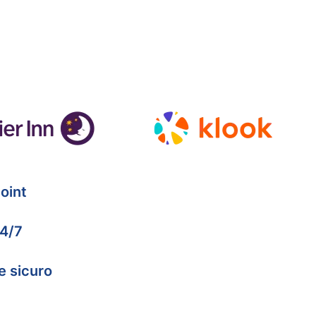
oint
24/7
e sicuro