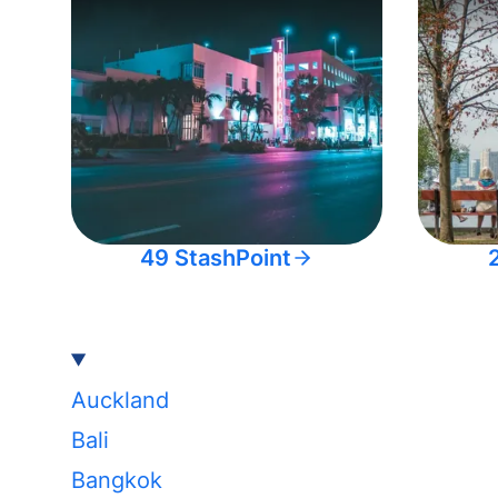
49 StashPoint
Auckland
Bali
Bangkok