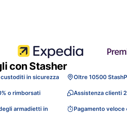
gli con Stasher
 custoditi in sicurezza
Oltre 10500 StashP
0% o rimborsati
Assistenza clienti 
egli armadietti in
Pagamento veloce 