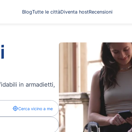
Blog
Tutte le città
Diventa host
Recensioni
i
dabili in armadietti,
Cerca vicino a me