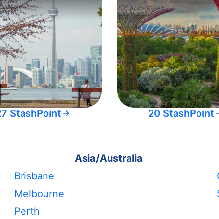
27 StashPoint
20 StashPoint
Asia/Australia
Brisbane
Melbourne
Perth