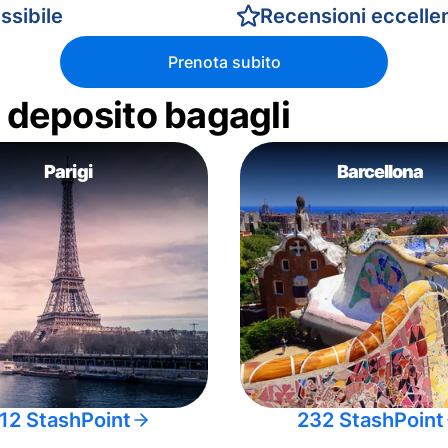
ssibile
Recensioni eccellen
Prenota subito
di deposito bagagli
Parigi
Barcellona
12 StashPoint
232 StashPoint