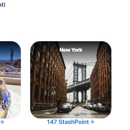
ti
New York
147 StashPoint