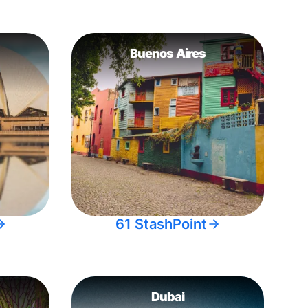
Buenos Aires
61 StashPoint
Dubai