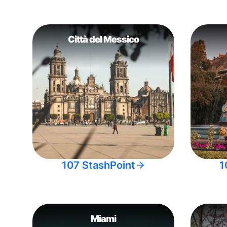
Città del Messico
107 StashPoint
1
Miami