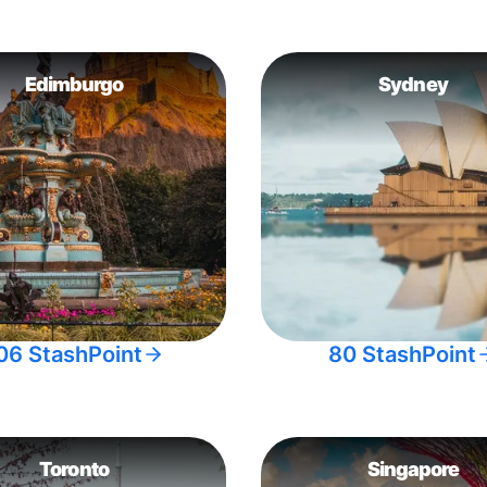
Edimburgo
Sydney
06 StashPoint
80 StashPoint
Toronto
Singapore