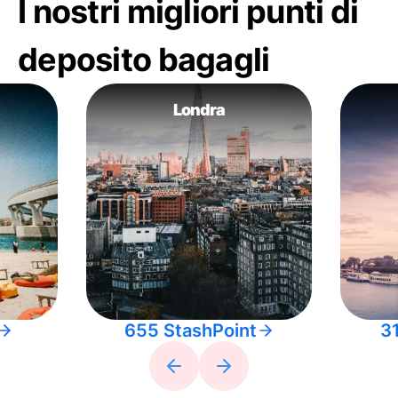
I nostri migliori punti di
deposito bagagli
Londra
655 StashPoint
3