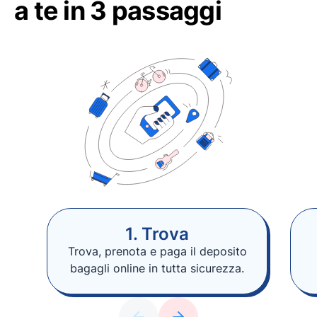
a te in 3 passaggi
1. Trova
Trova, prenota e paga il deposito
bagagli online in tutta sicurezza.