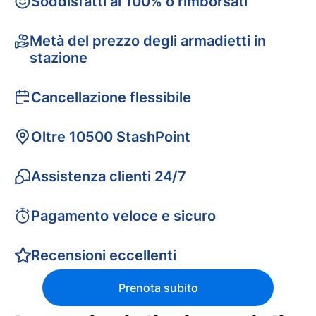
Soddisfatti al 100% o rimborsati
Metà del prezzo degli armadietti in
stazione
Cancellazione flessibile
Oltre 10500 StashPoint
Assistenza clienti 24/7
Pagamento veloce e sicuro
Recensioni eccellenti
Prenota subito