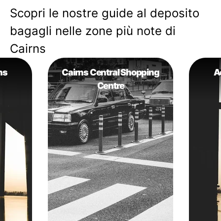
Scopri le nostre guide al deposito
bagagli nelle zone più note di
Cairns
ns
Cairns Central Shopping
A
Centre