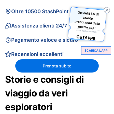
Oltre 10500 StashPoint
Ottieni il 5% di
sconto
prenotando dalla
Assistenza clienti 24/7
nostra app!
Usa il codice coupon:
GETAPP5
Pagamento veloce e sicuro
SCARICA L'APP
Recensioni eccellenti
Prenota subito
Storie e consigli di
viaggio da veri
esploratori