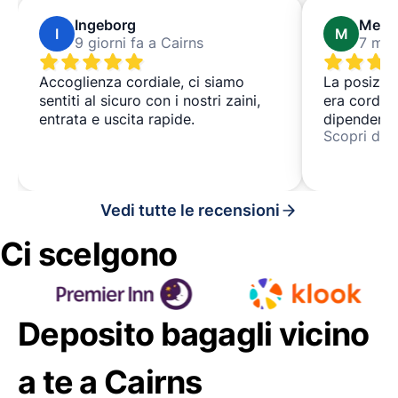
Ingeborg
Mega
I
M
9 giorni fa a Cairns
7 mes
Accoglienza cordiale, ci siamo
La posizio
sentiti al sicuro con i nostri zaini,
era cordial
entrata e uscita rapide.
dipendente
Scopri di p
ritirare la 
ha avvertit
pausa pranz
Fortunatam
Vedi tutte le recensioni
altrimenti 
perso il mi
Ci scelgono
sono arriva
la mia vali
Deposito bagagli vicino
a te a Cairns