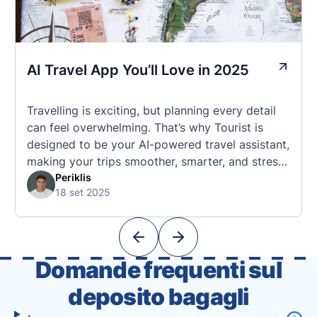
AI Travel App You’ll Love in 2025
Travelling is exciting, but planning every detail
can feel overwhelming. That’s why Tourist is
designed to be your AI-powered travel assistant,
making your trips smoother, smarter, and stress-
free. 🧭 What Makes the Tourist App Unique?
Periklis
18 set 2025
Unlike standard travel apps, Tourist combines
powerful tools into one easy-to-use platform:
With Tourist, your trip planning becomes as
exciting …
Domande frequenti sul
deposito bagagli