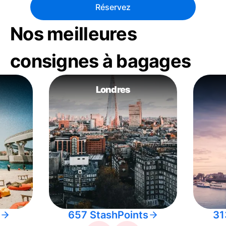
Réservez
Nos meilleures
consignes à bagages
Londres
657 StashPoints
31