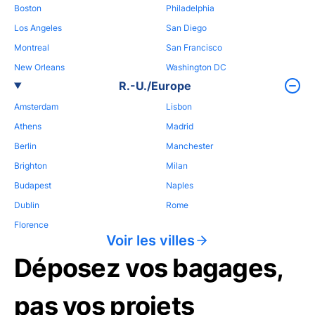
Boston
Philadelphia
Los Angeles
San Diego
Montreal
San Francisco
New Orleans
Washington DC
R.-U./Europe
Amsterdam
Lisbon
Athens
Madrid
Berlin
Manchester
Brighton
Milan
Budapest
Naples
Dublin
Rome
Florence
Voir les villes
Déposez vos bagages,
pas vos projets