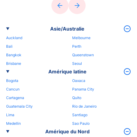
Asie/Australie
Auckland
Melbourne
Bali
Perth
Bangkok
Queenstown
Brisbane
Seoul
Amérique latine
Bogota
Oaxaca
Cancun
Panama City
Cartagena
Quito
Guatemala City
Rio de Janeiro
Lima
Santiago
Medellin
Sao Paulo
Amérique du Nord