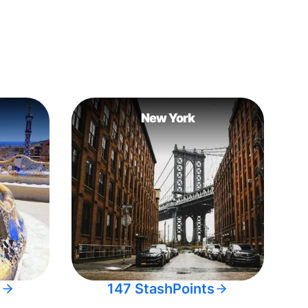
New York
s
147 StashPoints