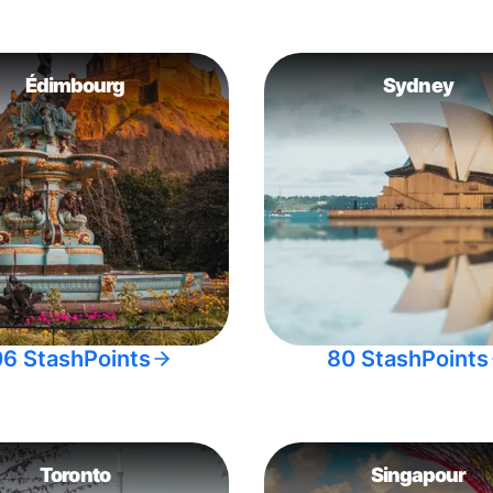
Édimbourg
Sydney
06 StashPoints
80 StashPoints
Toronto
Singapour