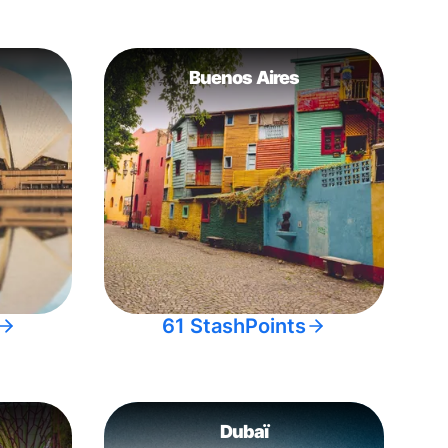
Buenos Aires
61 StashPoints
Dubaï