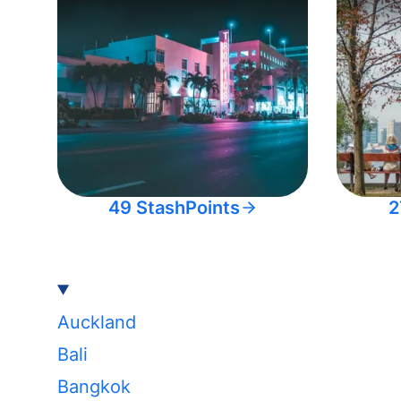
49 StashPoints
2
Auckland
Bali
Bangkok