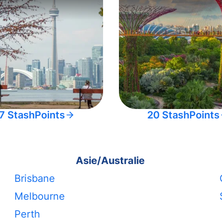
7 StashPoints
20 StashPoints
Asie/Australie
Brisbane
Melbourne
Perth