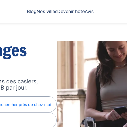
Blog
Nos villes
Devenir hôte
Avis
ages
s des casiers,
B par jour.
echercher près de chez moi