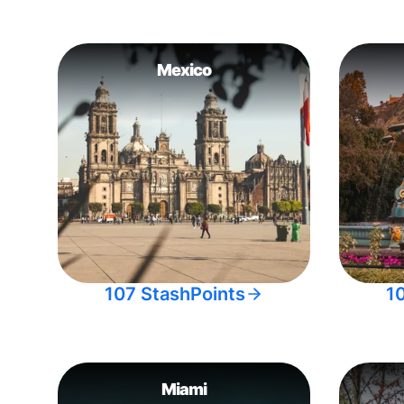
Mexico
107 StashPoints
1
Miami