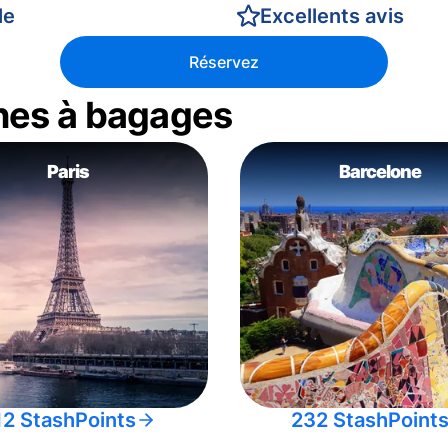
le
Excellents avis
Réservez
nes à bagages
Paris
Barcelone
12 StashPoints
232 StashPoint