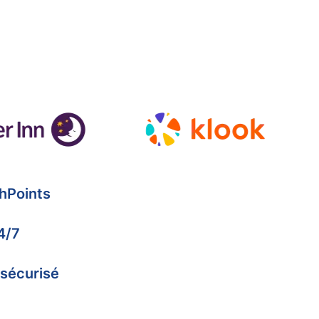
hPoints
4/7
 sécurisé