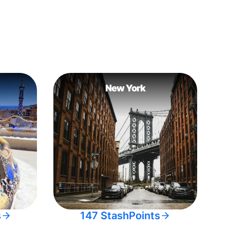
New York
s
147 StashPoints