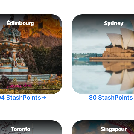
Édimbourg
Sydney
04 StashPoints
80 StashPoints
Toronto
Singapour