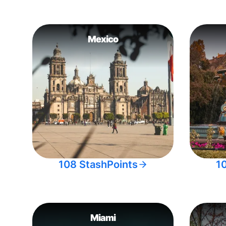
Mexico
108 StashPoints
1
Miami