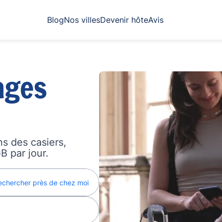
Blog
Nos villes
Devenir hôte
Avis
ages
s des casiers,
B par jour.
echercher près de chez moi