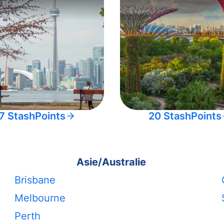
7 StashPoints
20 StashPoints
Asie/Australie
Brisbane
Melbourne
Perth