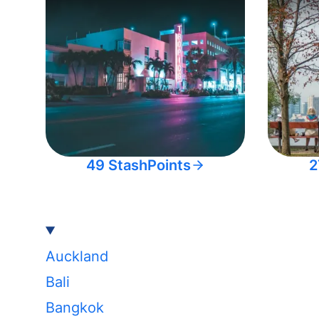
49 StashPoints
2
Auckland
Bali
Bangkok