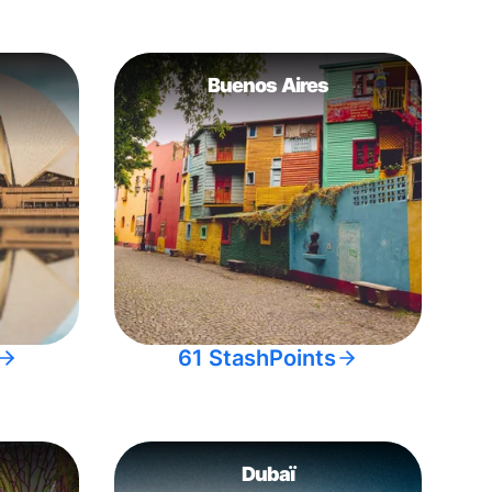
Buenos Aires
61 StashPoints
Dubaï