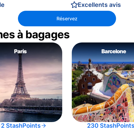
le
Excellents avis
Réservez
nes à bagages
Paris
Barcelone
12 StashPoints
230 StashPoint