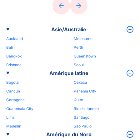
Asie/Australie
Auckland
Melbourne
Bali
Perth
Bangkok
Queenstown
Brisbane
Seoul
Amérique latine
Bogota
Oaxaca
Cancun
Panama City
Cartagena
Quito
Guatemala City
Rio de Janeiro
Lima
Santiago
Medellin
Sao Paulo
Amérique du Nord