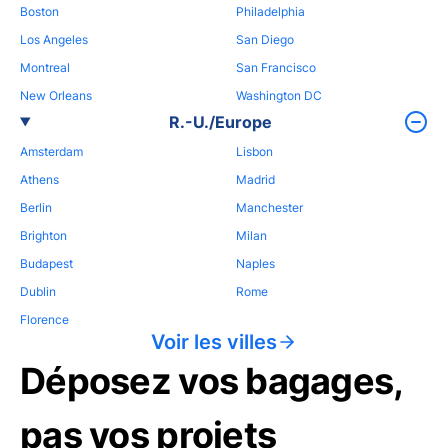
Boston
Philadelphia
Los Angeles
San Diego
Montreal
San Francisco
New Orleans
Washington DC
R.-U./Europe
Amsterdam
Lisbon
Athens
Madrid
Berlin
Manchester
Brighton
Milan
Budapest
Naples
Dublin
Rome
Florence
Voir les villes
Déposez vos bagages,
pas vos projets