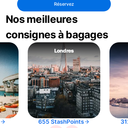
Réservez
Nos meilleures
consignes à bagages
Londres
655 StashPoints
31