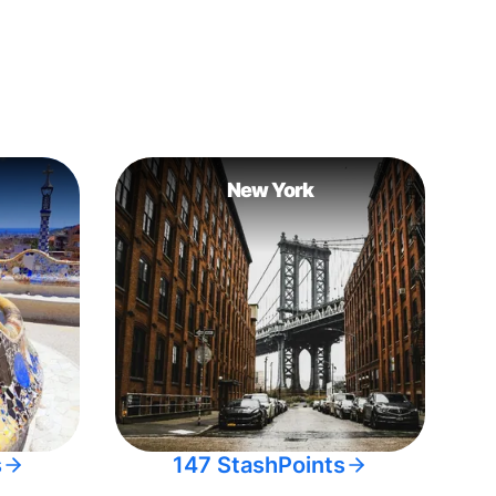
New York
s
147 StashPoints