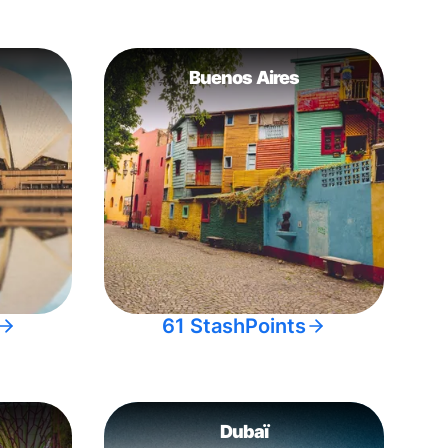
Buenos Aires
61 StashPoints
Dubaï