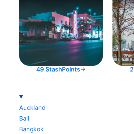
49 StashPoints
2
Auckland
Bali
Bangkok