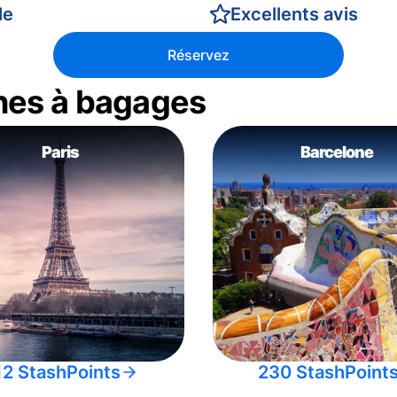
le
Excellents avis
Réservez
nes à bagages
Paris
Barcelone
12 StashPoints
230 StashPoint