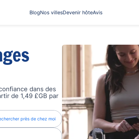
Blog
Nos villes
Devenir hôte
Avis
ages
confiance dans des
artir de 1,49 £GB par
echercher près de chez moi