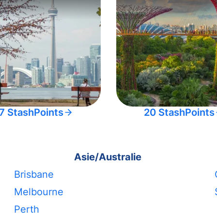
7 StashPoints
20 StashPoints
Asie/Australie
Brisbane
Melbourne
Perth