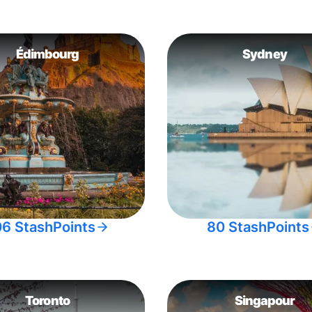
Édimbourg
Sydney
06 StashPoints
80 StashPoints
Toronto
Singapour