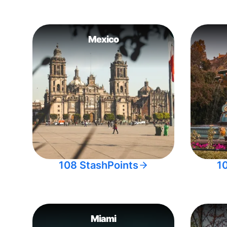
Mexico
108 StashPoints
1
Miami