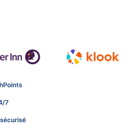
hPoints
4/7
 sécurisé