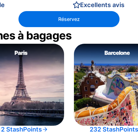
le
Excellents avis
Réservez
nes à bagages
Paris
Barcelone
12 StashPoints
232 StashPoint