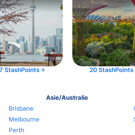
7 StashPoints
20 StashPoints
Asie/Australie
Brisbane
Melbourne
Perth