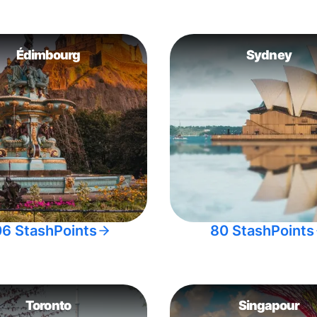
Édimbourg
Sydney
06 StashPoints
80 StashPoints
Toronto
Singapour