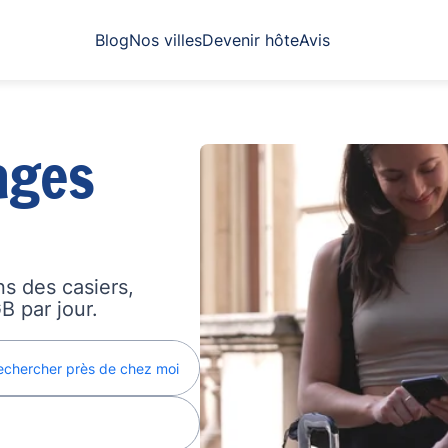
Blog
Nos villes
Devenir hôte
Avis
ages
s des casiers,
B par jour.
echercher près de chez moi