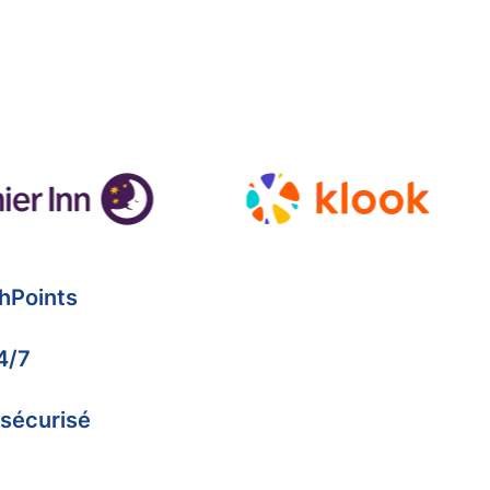
hPoints
4/7
 sécurisé