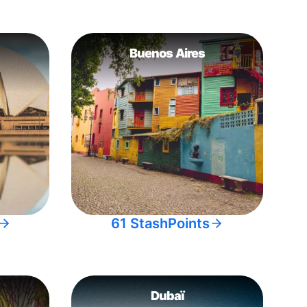
Buenos Aires
61 StashPoints
Dubaï