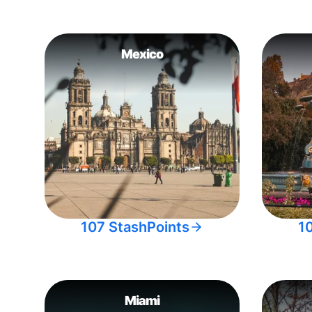
Mexico
107 StashPoints
1
Miami