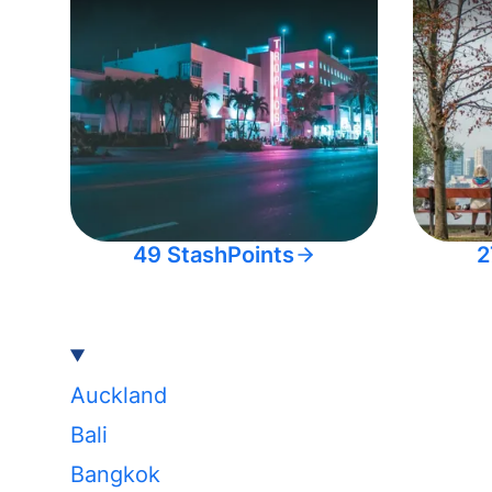
49 StashPoints
2
Auckland
Bali
Bangkok