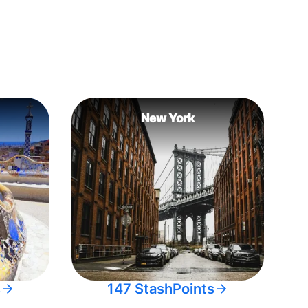
New York
s
147 StashPoints