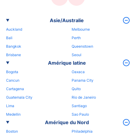
Asie/Australie
Auckland
Melbourne
Bali
Perth
Bangkok
Queenstown
Brisbane
Seoul
Amérique latine
Bogota
Oaxaca
Cancun
Panama City
Cartagena
Quito
Guatemala City
Rio de Janeiro
Lima
Santiago
Medellin
Sao Paulo
Amérique du Nord
Boston
Philadelphia