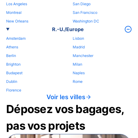
Los Angeles
San Diego
Montreal
San Francisco
New Orleans
Washington DC
R.-U./Europe
Amsterdam
Lisbon
Athens
Madrid
Berlin
Manchester
Brighton
Milan
Budapest
Naples
Dublin
Rome
Florence
Voir les villes
Déposez vos bagages,
pas vos projets