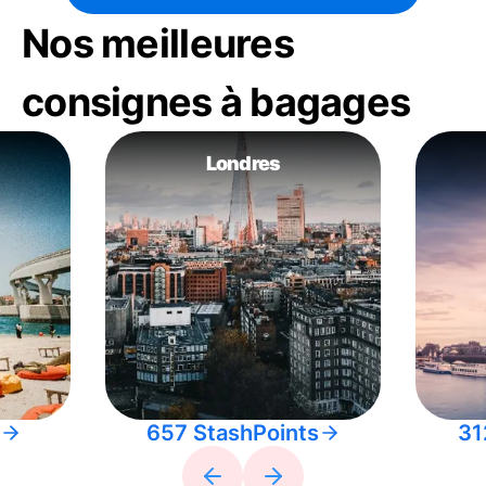
Nos meilleures
consignes à bagages
Londres
657 StashPoints
31