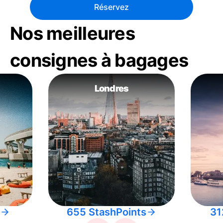
Réservez
Nos meilleures
consignes à bagages
Londres
655 StashPoints
31