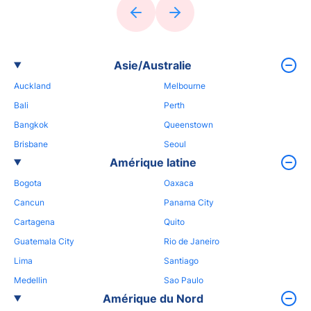
Asie/Australie
Auckland
Melbourne
Bali
Perth
Bangkok
Queenstown
Brisbane
Seoul
Amérique latine
Bogota
Oaxaca
Cancun
Panama City
Cartagena
Quito
Guatemala City
Rio de Janeiro
Lima
Santiago
Medellin
Sao Paulo
Amérique du Nord