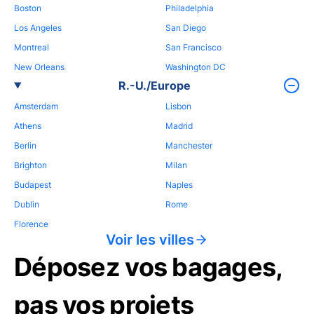
Boston
Philadelphia
Los Angeles
San Diego
Montreal
San Francisco
New Orleans
Washington DC
R.-U./Europe
Amsterdam
Lisbon
Athens
Madrid
Berlin
Manchester
Brighton
Milan
Budapest
Naples
Dublin
Rome
Florence
Voir les villes
Déposez vos bagages,
pas vos projets