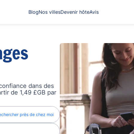
Blog
Nos villes
Devenir hôte
Avis
ages
confiance dans des
artir de 1,49 £GB par
echercher près de chez moi