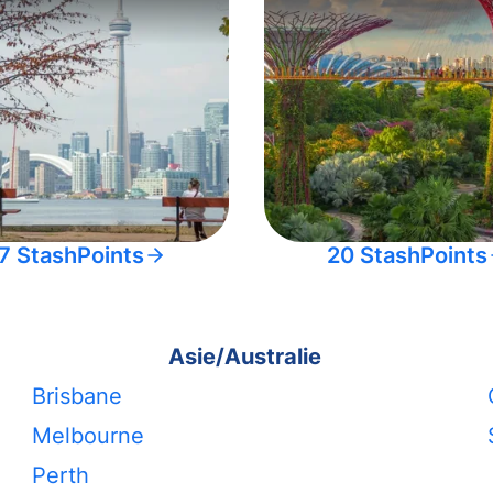
7 StashPoints
20 StashPoints
Asie/Australie
Brisbane
Melbourne
Perth