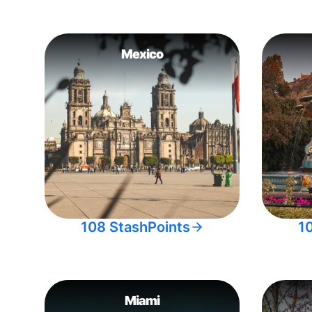
Mexico
108 StashPoints
1
Miami