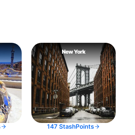
New York
s
147 StashPoints