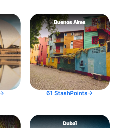
Buenos Aires
61 StashPoints
Dubaï