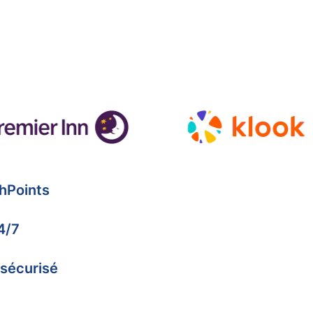
hPoints
4/7
 sécurisé