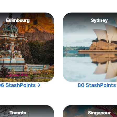
Édimbourg
Sydney
06 StashPoints
80 StashPoints
Toronto
Singapour