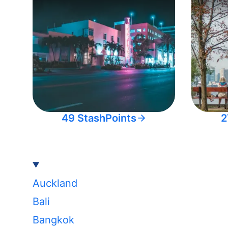
49 StashPoints
2
Auckland
Bali
Bangkok