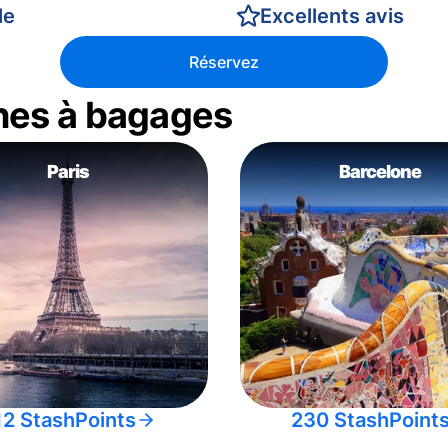
le
Excellents avis
Réservez
nes à bagages
Paris
Barcelone
12 StashPoints
230 StashPoint