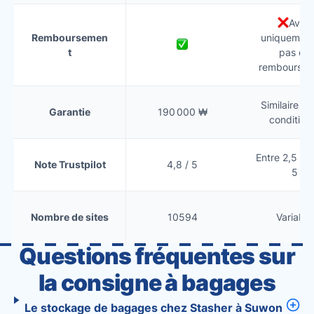
Avoir
Remboursemen
uniquement
t
pas de
remboursem
Similaire (s
Garantie
190 000 ₩
condition
Entre 2,5 et 
Note Trustpilot
4,8 / 5
5
Nombre de sites
10594
Variable
Questions fréquentes sur
la consigne à bagages
Le stockage de bagages chez Stasher à Suwon