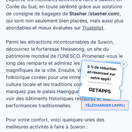
Corée du Sud, en toute sérénité grâce aux solutions
de consigne de bagages de
Stasher
(
stasher.com
),
qui sont non seulement bien placées, mais aussi plus
abordables et mieux évaluées sur
Trustpilot
.
Parmi les attractions incontournables de Suwon,
découvrez la forteresse Hwaseong, un site du
patrimoine mondial de l'UNESCO. Promenez-vous le
long des remparts et admirez les panoramas
5 % de réduction
en réservant sur
magnifiques de la ville. Ensuite, visitez le village
folklorique coréen pour une immersion dans la
notre appli !
Code promo à utiliser :
culture locale et les traditions coréennes. Ne
GETAPP5
manquez pas le palais Haenggung, où vous pourrez
voir des bâtiments historiques restaurés et des
performances traditionnelles.
TÉLÉCHARGER L’APPLI
Pour votre confort, voici quelques-unes des
meilleures activités à faire à Suwon :