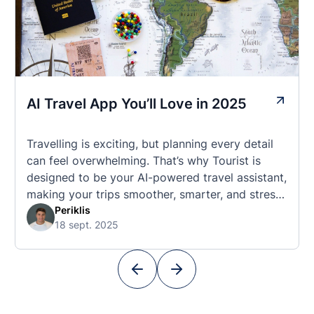
AI Travel App You’ll Love in 2025
Travelling is exciting, but planning every detail
can feel overwhelming. That’s why Tourist is
designed to be your AI-powered travel assistant,
making your trips smoother, smarter, and stress-
free. 🧭 What Makes the Tourist App Unique?
Periklis
18 sept. 2025
Unlike standard travel apps, Tourist combines
powerful tools into one easy-to-use platform:
With Tourist, your trip planning becomes as
exciting …