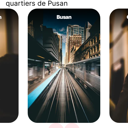
quartiers de Pusan
h
Busan