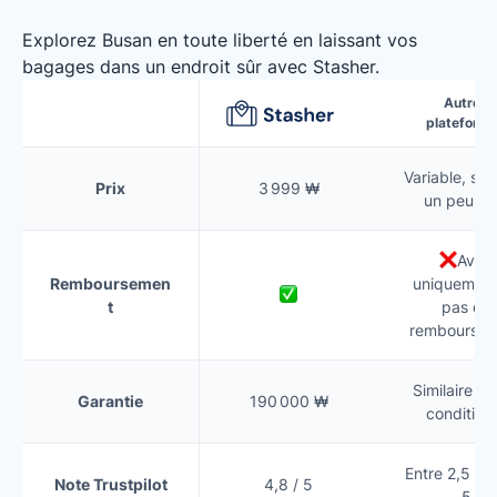
Explorez Busan en toute liberté en laissant vos
bagages dans un endroit sûr avec Stasher.
Autres
plateform
Variable, so
Prix
3 999 ₩
un peu pl
Avoir
Remboursemen
uniquement
t
pas de
remboursem
Similaire (s
Garantie
190 000 ₩
condition
Entre 2,5 et 
Note Trustpilot
4,8 / 5
5