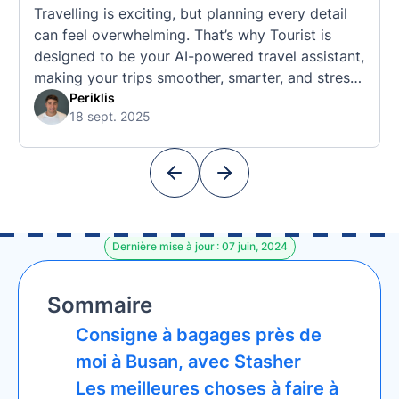
Travelling is exciting, but planning every detail
can feel overwhelming. That’s why Tourist is
designed to be your AI-powered travel assistant,
making your trips smoother, smarter, and stress-
free. 🧭 What Makes the Tourist App Unique?
Periklis
18 sept. 2025
Unlike standard travel apps, Tourist combines
powerful tools into one easy-to-use platform:
With Tourist, your trip planning becomes as
exciting …
Dernière mise à jour : 07 juin, 2024
Sommaire
Consigne à bagages près de
moi à Busan, avec Stasher
Les meilleures choses à faire à