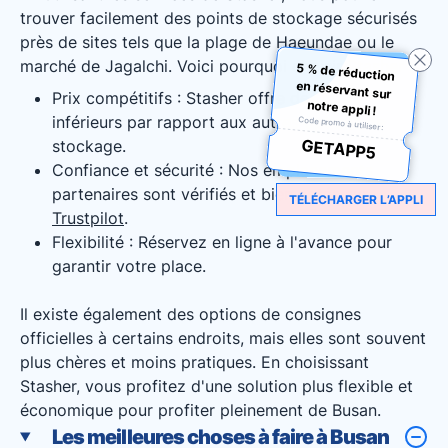
trouver facilement des points de stockage sécurisés
près de sites tels que la plage de Haeundae ou le
marché de Jagalchi. Voici pourquoi choisir Stasher :
5 % de réduction
en réservant sur
Prix compétitifs : Stasher offre des tarifs
notre appli !
inférieurs par rapport aux autres options de
Code promo à utiliser :
GETAPP5
stockage.
Confiance et sécurité : Nos emplacements
partenaires sont vérifiés et bien notés sur
TÉLÉCHARGER L’APPLI
Trustpilot
.
Flexibilité : Réservez en ligne à l'avance pour
garantir votre place.
Il existe également des options de consignes
officielles à certains endroits, mais elles sont souvent
plus chères et moins pratiques. En choisissant
Stasher, vous profitez d'une solution plus flexible et
économique pour profiter pleinement de Busan.
Les meilleures choses à faire à Busan