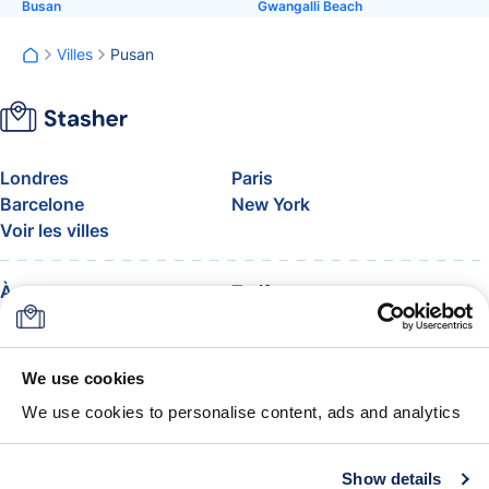
Busan
Gwangalli Beach
Villes
Pusan
Londres
Paris
Barcelone
New York
Voir les villes
À propos
Tarifs
FAQ
Assistance
Blog
Rejoignez le programme
d’affiliation Stasher
We use cookies
Franchise de bagages en
We use cookies to personalise content, ads and analytics
avion
La garantie Stasher
Conditions générales
Show details