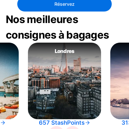
Réservez
Nos meilleures
consignes à bagages
Londres
657 StashPoints
31