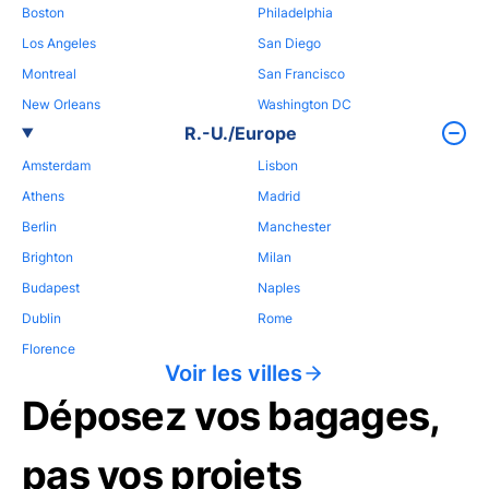
Boston
Philadelphia
Los Angeles
San Diego
Montreal
San Francisco
New Orleans
Washington DC
R.-U./Europe
Amsterdam
Lisbon
Athens
Madrid
Berlin
Manchester
Brighton
Milan
Budapest
Naples
Dublin
Rome
Florence
Voir les villes
Déposez vos bagages,
pas vos projets