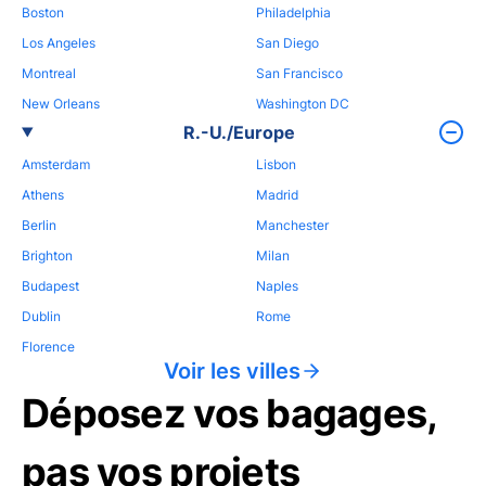
Boston
Philadelphia
Los Angeles
San Diego
Montreal
San Francisco
New Orleans
Washington DC
R.-U./Europe
Amsterdam
Lisbon
Athens
Madrid
Berlin
Manchester
Brighton
Milan
Budapest
Naples
Dublin
Rome
Florence
Voir les villes
Déposez vos bagages,
pas vos projets