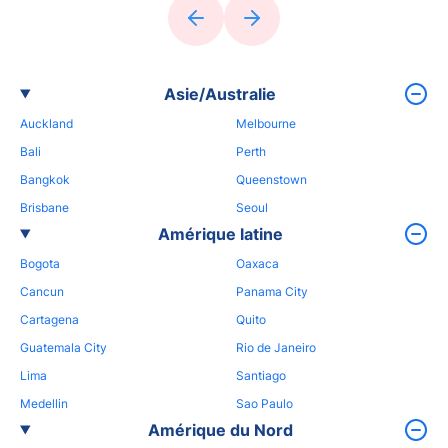
Asie/Australie
Auckland
Melbourne
Bali
Perth
Bangkok
Queenstown
Brisbane
Seoul
Amérique latine
Bogota
Oaxaca
Cancun
Panama City
Cartagena
Quito
Guatemala City
Rio de Janeiro
Lima
Santiago
Medellin
Sao Paulo
Amérique du Nord