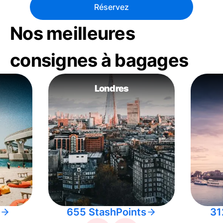
Réservez
Nos meilleures
consignes à bagages
Londres
655 StashPoints
31