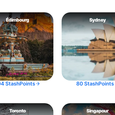
Édimbourg
Sydney
04 StashPoints
80 StashPoints
Toronto
Singapour