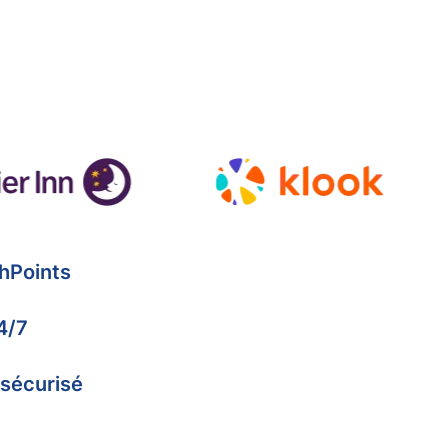
hPoints
4/7
 sécurisé