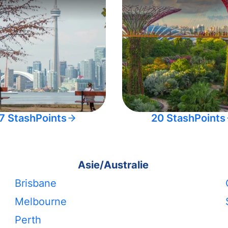
7 StashPoints
20 StashPoints
Asie/Australie
Brisbane
Melbourne
Perth