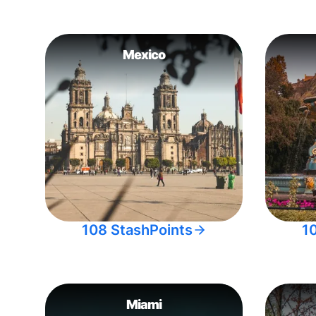
Mexico
108 StashPoints
1
Miami