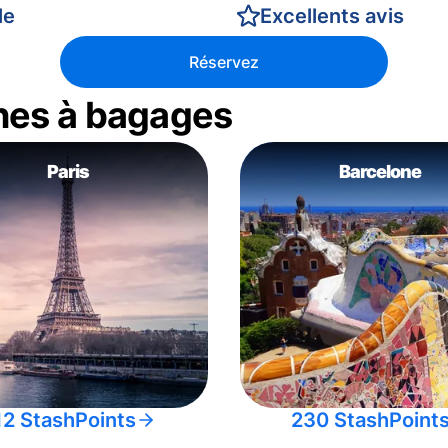
le
Excellents avis
Réservez
nes à bagages
Paris
Barcelone
12 StashPoints
230 StashPoint