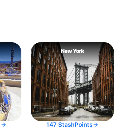
New York
s
147 StashPoints