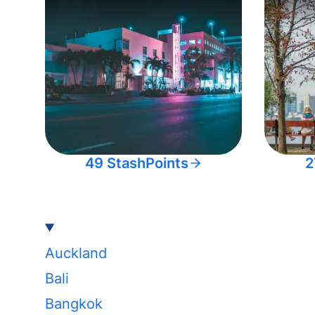
49 StashPoints
2
Auckland
Bali
Bangkok