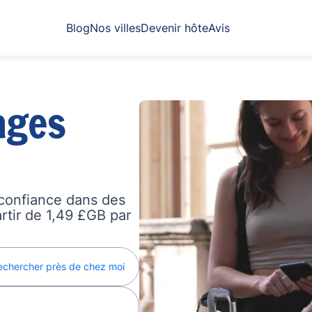
Blog
Nos villes
Devenir hôte
Avis
ages
confiance dans des
artir de 1,49 £GB par
echercher près de chez moi