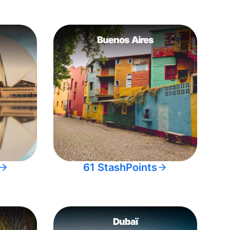
Buenos Aires
61 StashPoints
Dubaï