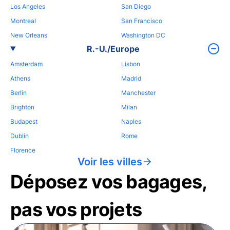
Los Angeles
San Diego
Montreal
San Francisco
New Orleans
Washington DC
R.-U./Europe
Amsterdam
Lisbon
Athens
Madrid
Berlin
Manchester
Brighton
Milan
Budapest
Naples
Dublin
Rome
Florence
Voir les villes
Déposez vos bagages,
pas vos projets