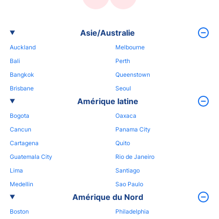
Asie/Australie
Auckland
Melbourne
Bali
Perth
Bangkok
Queenstown
Brisbane
Seoul
Amérique latine
Bogota
Oaxaca
Cancun
Panama City
Cartagena
Quito
Guatemala City
Rio de Janeiro
Lima
Santiago
Medellin
Sao Paulo
Amérique du Nord
Boston
Philadelphia