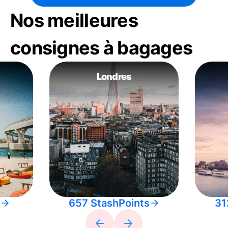
Nos meilleures
consignes à bagages
Londres
657 StashPoints
31