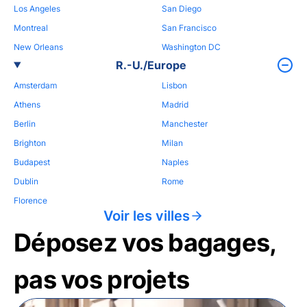
Los Angeles
San Diego
Montreal
San Francisco
New Orleans
Washington DC
R.-U./Europe
Amsterdam
Lisbon
Athens
Madrid
Berlin
Manchester
Brighton
Milan
Budapest
Naples
Dublin
Rome
Florence
Voir les villes
Déposez vos bagages,
pas vos projets