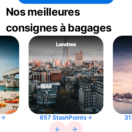
Nos meilleures
consignes à bagages
Londres
657 StashPoints
31