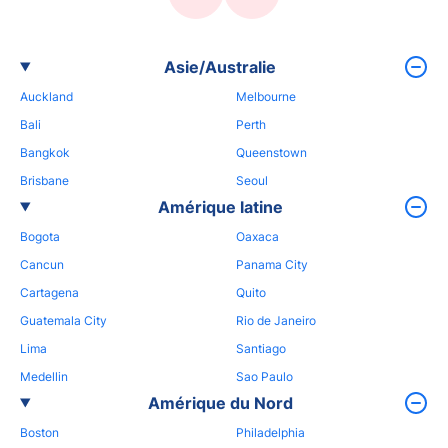
Asie/Australie
Auckland
Melbourne
Bali
Perth
Bangkok
Queenstown
Brisbane
Seoul
Amérique latine
Bogota
Oaxaca
Cancun
Panama City
Cartagena
Quito
Guatemala City
Rio de Janeiro
Lima
Santiago
Medellin
Sao Paulo
Amérique du Nord
Boston
Philadelphia