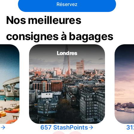
Réservez
Nos meilleures
consignes à bagages
Londres
657 StashPoints
31