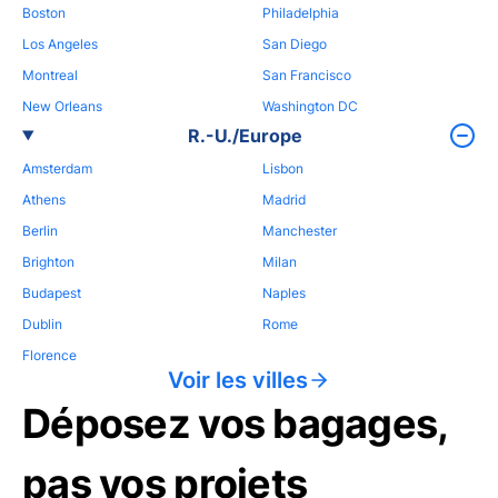
Boston
Philadelphia
Los Angeles
San Diego
Montreal
San Francisco
New Orleans
Washington DC
R.-U./Europe
Amsterdam
Lisbon
Athens
Madrid
Berlin
Manchester
Brighton
Milan
Budapest
Naples
Dublin
Rome
Florence
Voir les villes
Déposez vos bagages,
pas vos projets