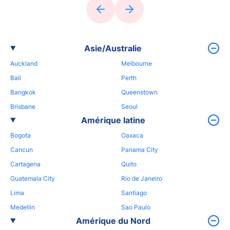
Asie/Australie
Auckland
Melbourne
Bali
Perth
Bangkok
Queenstown
Brisbane
Seoul
Amérique latine
Bogota
Oaxaca
Cancun
Panama City
Cartagena
Quito
Guatemala City
Rio de Janeiro
Lima
Santiago
Medellin
Sao Paulo
Amérique du Nord