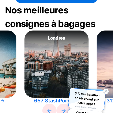
Nos meilleures
consignes à bagages
Londres
5 % de réduction
en réservant sur
657 StashPoints
31
notre appli !
Code promo à utiliser :