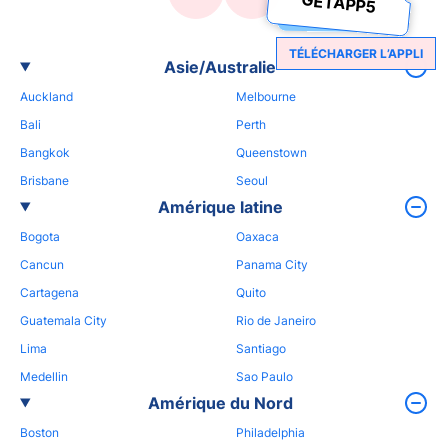
GETAPP5
TÉLÉCHARGER L’APPLI
Asie/Australie
Auckland
Melbourne
Bali
Perth
Bangkok
Queenstown
Brisbane
Seoul
Amérique latine
Bogota
Oaxaca
Cancun
Panama City
Cartagena
Quito
Guatemala City
Rio de Janeiro
Lima
Santiago
Medellin
Sao Paulo
Amérique du Nord
Boston
Philadelphia