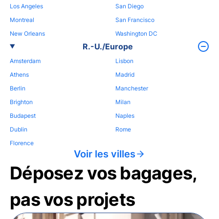
Los Angeles
San Diego
Montreal
San Francisco
New Orleans
Washington DC
R.-U./Europe
Amsterdam
Lisbon
Athens
Madrid
Berlin
Manchester
Brighton
Milan
Budapest
Naples
Dublin
Rome
Florence
Voir les villes
Déposez vos bagages,
pas vos projets