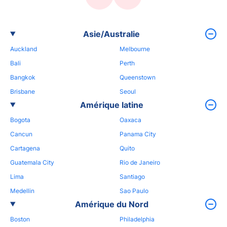
Asie/Australie
Auckland
Melbourne
Bali
Perth
Bangkok
Queenstown
Brisbane
Seoul
Amérique latine
Bogota
Oaxaca
Cancun
Panama City
Cartagena
Quito
Guatemala City
Rio de Janeiro
Lima
Santiago
Medellin
Sao Paulo
Amérique du Nord
Boston
Philadelphia