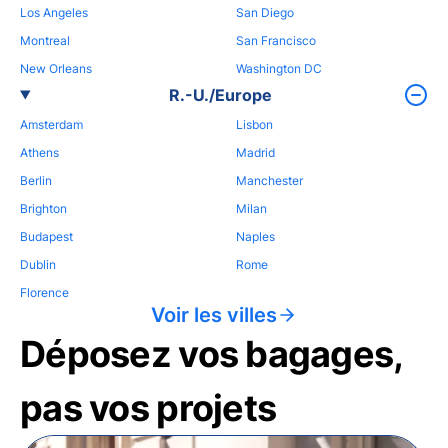
Los Angeles
San Diego
Montreal
San Francisco
New Orleans
Washington DC
R.-U./Europe
Amsterdam
Lisbon
Athens
Madrid
Berlin
Manchester
Brighton
Milan
Budapest
Naples
Dublin
Rome
Florence
Voir les villes
Déposez vos bagages,
pas vos projets