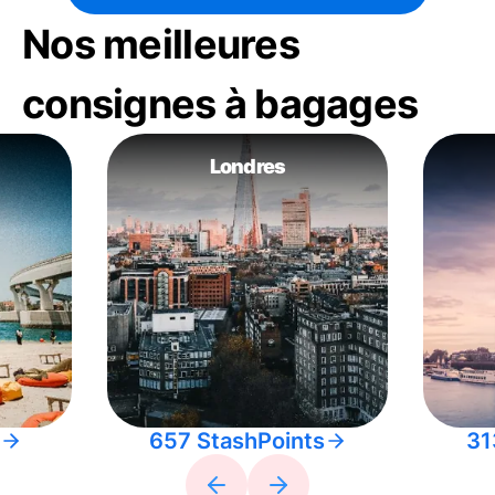
Nos meilleures
consignes à bagages
Londres
657 StashPoints
31