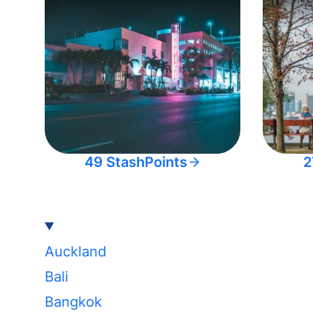
49 StashPoints
2
Auckland
Bali
Bangkok