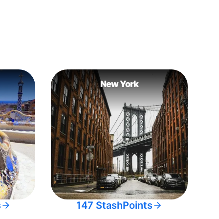
New York
s
147 StashPoints