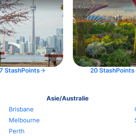
7 StashPoints
20 StashPoints
Asie/Australie
Brisbane
Melbourne
Perth