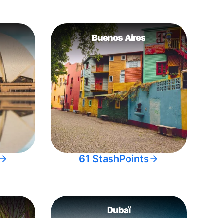
Buenos Aires
61 StashPoints
Dubaï