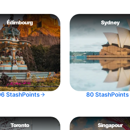
Édimbourg
Sydney
06 StashPoints
80 StashPoints
Toronto
Singapour