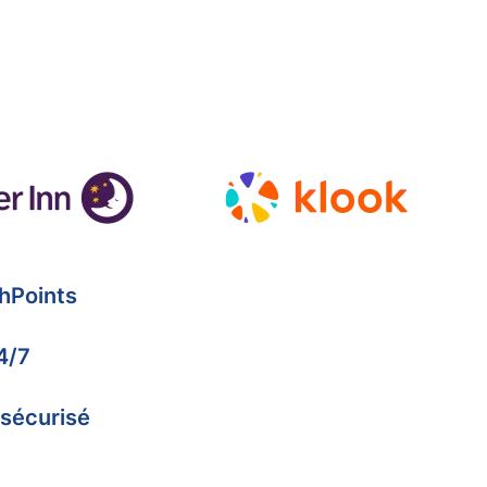
hPoints
4/7
 sécurisé