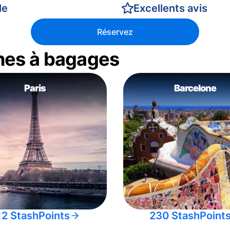
le
Excellents avis
Réservez
nes à bagages
Paris
Barcelone
12 StashPoints
230 StashPoint