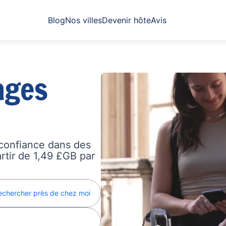
Blog
Nos villes
Devenir hôte
Avis
ages
confiance dans des
artir de 1,49 £GB par
echercher près de chez moi