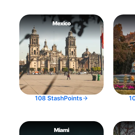
Mexico
108 StashPoints
1
Miami