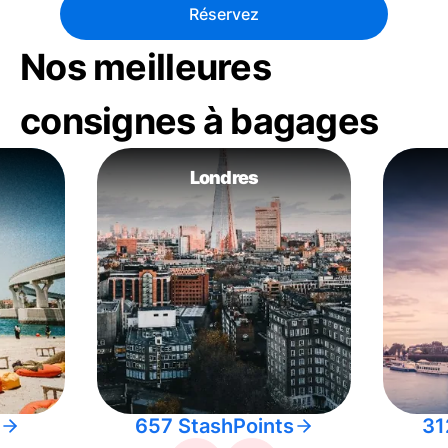
Réservez
Nos meilleures
consignes à bagages
Londres
657 StashPoints
31