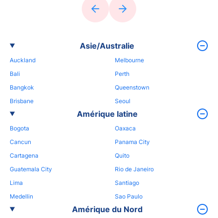
Asie/Australie
Auckland
Melbourne
Bali
Perth
Bangkok
Queenstown
Brisbane
Seoul
Amérique latine
Bogota
Oaxaca
Cancun
Panama City
Cartagena
Quito
Guatemala City
Rio de Janeiro
Lima
Santiago
Medellin
Sao Paulo
Amérique du Nord