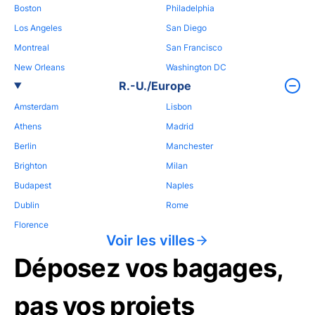
Boston
Philadelphia
Los Angeles
San Diego
Montreal
San Francisco
New Orleans
Washington DC
R.-U./Europe
Amsterdam
Lisbon
Athens
Madrid
Berlin
Manchester
Brighton
Milan
Budapest
Naples
Dublin
Rome
Florence
Voir les villes
Déposez vos bagages,
pas vos projets