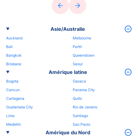
Asie/Australie
Auckland
Melbourne
Bali
Perth
Bangkok
Queenstown
Brisbane
Seoul
Amérique latine
Bogota
Oaxaca
Cancun
Panama City
Cartagena
Quito
Guatemala City
Rio de Janeiro
Lima
Santiago
Medellin
Sao Paulo
Amérique du Nord