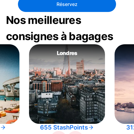
Réservez
Nos meilleures
consignes à bagages
Londres
655 StashPoints
31