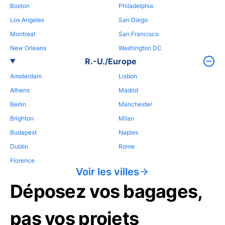
Boston
Philadelphia
Los Angeles
San Diego
Montreal
San Francisco
New Orleans
Washington DC
R.-U./Europe
Amsterdam
Lisbon
Athens
Madrid
Berlin
Manchester
Brighton
Milan
Budapest
Naples
Dublin
Rome
Florence
Voir les villes
Déposez vos bagages,
pas vos projets