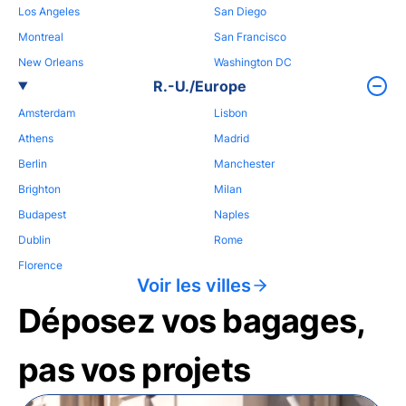
Los Angeles
San Diego
Montreal
San Francisco
New Orleans
Washington DC
R.-U./Europe
Amsterdam
Lisbon
Athens
Madrid
Berlin
Manchester
Brighton
Milan
Budapest
Naples
Dublin
Rome
Florence
Voir les villes
Déposez vos bagages,
pas vos projets