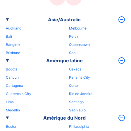
Asie/Australie
Auckland
Melbourne
Bali
Perth
Bangkok
Queenstown
Brisbane
Seoul
Amérique latine
Bogota
Oaxaca
Cancun
Panama City
Cartagena
Quito
Guatemala City
Rio de Janeiro
Lima
Santiago
Medellin
Sao Paulo
Amérique du Nord
Boston
Philadelphia