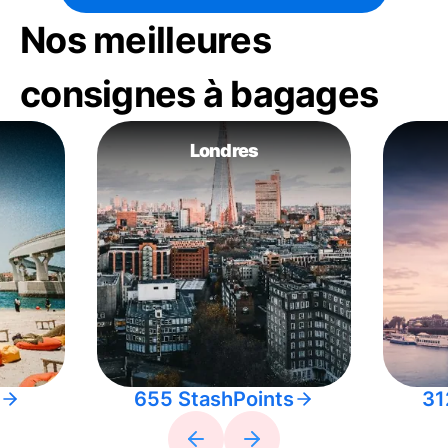
Nos meilleures
consignes à bagages
Londres
655 StashPoints
31