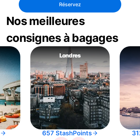
Réservez
Nos meilleures
consignes à bagages
Londres
657 StashPoints
31