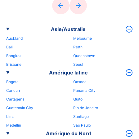
Asie/Australie
Auckland
Melbourne
Bali
Perth
Bangkok
Queenstown
Brisbane
Seoul
Amérique latine
Bogota
Oaxaca
Cancun
Panama City
Cartagena
Quito
Guatemala City
Rio de Janeiro
Lima
Santiago
Medellin
Sao Paulo
Amérique du Nord