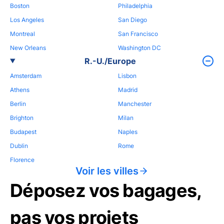
Boston
Philadelphia
Los Angeles
San Diego
Montreal
San Francisco
New Orleans
Washington DC
R.-U./Europe
Amsterdam
Lisbon
Athens
Madrid
Berlin
Manchester
Brighton
Milan
Budapest
Naples
Dublin
Rome
Florence
Voir les villes
Déposez vos bagages,
pas vos projets