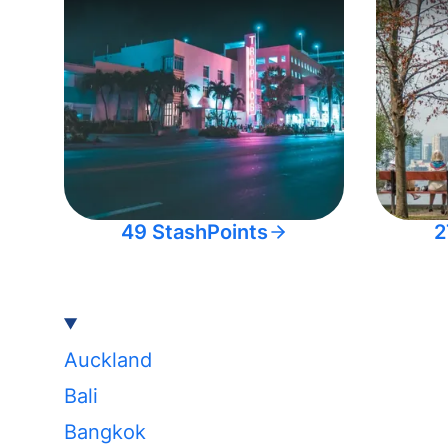
49 StashPoints
2
Auckland
Bali
Bangkok