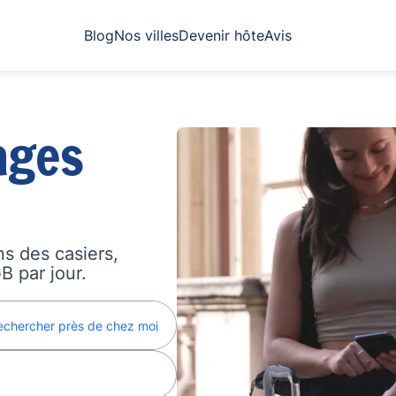
Blog
Nos villes
Devenir hôte
Avis
ages
s des casiers,
B par jour.
echercher près de chez moi