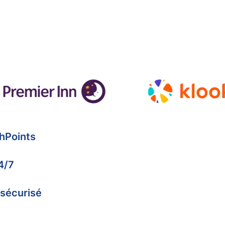
hPoints
4/7
 sécurisé