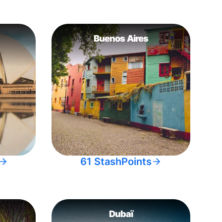
Buenos Aires
61 StashPoints
Dubaï