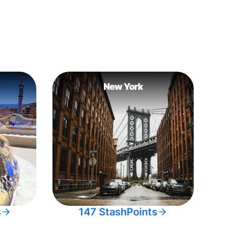
New York
s
147 StashPoints