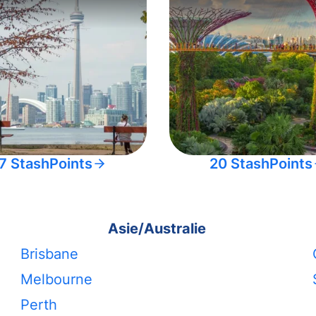
7 StashPoints
20 StashPoints
Asie/Australie
Brisbane
Melbourne
Perth