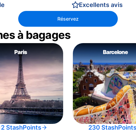
le
Excellents avis
Réservez
nes à bagages
Paris
Barcelone
12 StashPoints
230 StashPoint