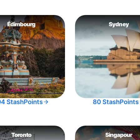
Édimbourg
Sydney
04 StashPoints
80 StashPoints
Toronto
Singapour