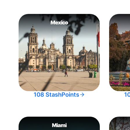
Mexico
108 StashPoints
1
Miami