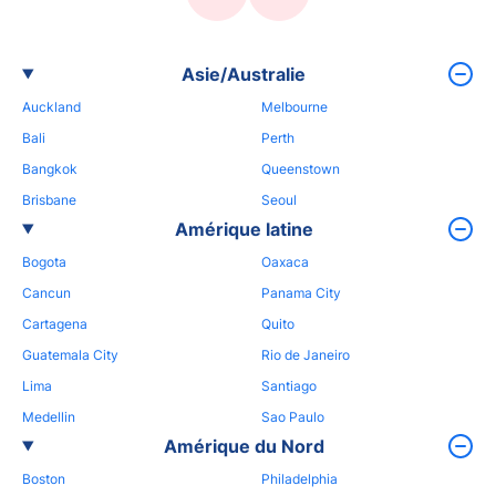
Asie/Australie
Auckland
Melbourne
Bali
Perth
Bangkok
Queenstown
Brisbane
Seoul
Amérique latine
Bogota
Oaxaca
Cancun
Panama City
Cartagena
Quito
Guatemala City
Rio de Janeiro
Lima
Santiago
Medellin
Sao Paulo
Amérique du Nord
Boston
Philadelphia