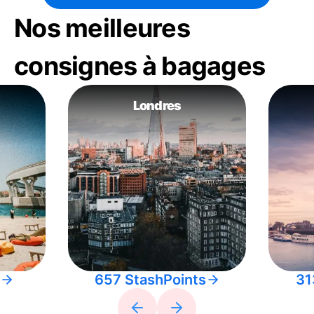
Nos meilleures
consignes à bagages
Londres
657 StashPoints
31