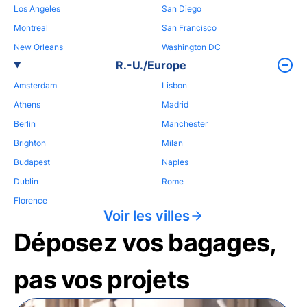
Los Angeles
San Diego
Montreal
San Francisco
New Orleans
Washington DC
R.-U./Europe
Amsterdam
Lisbon
Athens
Madrid
Berlin
Manchester
Brighton
Milan
Budapest
Naples
Dublin
Rome
Florence
Voir les villes
Déposez vos bagages,
pas vos projets