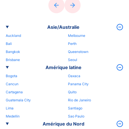
Asie/Australie
Auckland
Melbourne
Bali
Perth
Bangkok
Queenstown
Brisbane
Seoul
Amérique latine
Bogota
Oaxaca
Cancun
Panama City
Cartagena
Quito
Guatemala City
Rio de Janeiro
Lima
Santiago
Medellin
Sao Paulo
Amérique du Nord