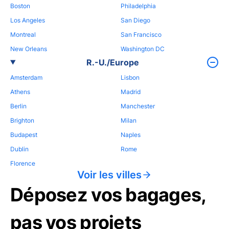
Boston
Philadelphia
Los Angeles
San Diego
Montreal
San Francisco
New Orleans
Washington DC
R.-U./Europe
Amsterdam
Lisbon
Athens
Madrid
Berlin
Manchester
Brighton
Milan
Budapest
Naples
Dublin
Rome
Florence
Voir les villes
Déposez vos bagages,
pas vos projets