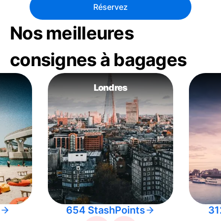
Réservez
Nos meilleures
consignes à bagages
Londres
654 StashPoints
31