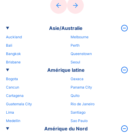
Asie/Australie
Auckland
Melbourne
Bali
Perth
Bangkok
Queenstown
Brisbane
Seoul
Amérique latine
Bogota
Oaxaca
Cancun
Panama City
Cartagena
Quito
Guatemala City
Rio de Janeiro
Lima
Santiago
Medellin
Sao Paulo
Amérique du Nord