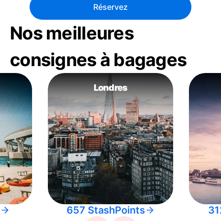
Réservez
Nos meilleures
consignes à bagages
Londres
657 StashPoints
31