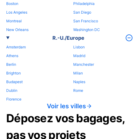
Boston
Philadelphia
Los Angeles
San Diego
Montreal
San Francisco
New Orleans
Washington DC
R.-U./Europe
Amsterdam
Lisbon
Athens
Madrid
Berlin
Manchester
Brighton
Milan
Budapest
Naples
Dublin
Rome
Florence
Voir les villes
Déposez vos bagages,
pas vos projets