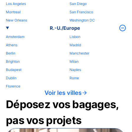
Los Angeles
San Diego
Montreal
San Francisco
New Orleans
Washington DC
R.-U./Europe
Amsterdam
Lisbon
Athens
Madrid
Berlin
Manchester
Brighton
Milan
Budapest
Naples
Dublin
Rome
Florence
Voir les villes
Déposez vos bagages,
pas vos projets