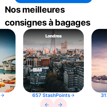
Nos meilleures
consignes à bagages
Londres
657 StashPoints
31