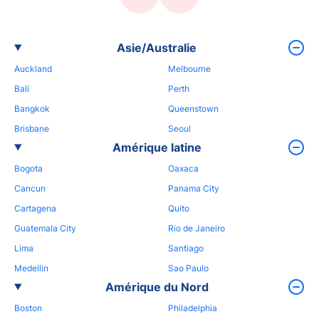
Asie/Australie
Auckland
Melbourne
Bali
Perth
Bangkok
Queenstown
Brisbane
Seoul
Amérique latine
Bogota
Oaxaca
Cancun
Panama City
Cartagena
Quito
Guatemala City
Rio de Janeiro
Lima
Santiago
Medellin
Sao Paulo
Amérique du Nord
Boston
Philadelphia