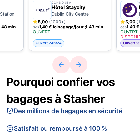
CONSIGNE À
Hôtel Staycity
Station
Dublin City Centre
5,00
(1000+)
5,00
(
48 min
1,49 € le bagage/jour
43 min
1,49 €
dès
dès
OUVERT
OUVERT
DISPONI
Ouvert 24h/24
Ouvert ta
Pourquoi confier vos
bagages à Stasher
Des millions de bagages en sécurité
Satisfait ou remboursé à 100 %