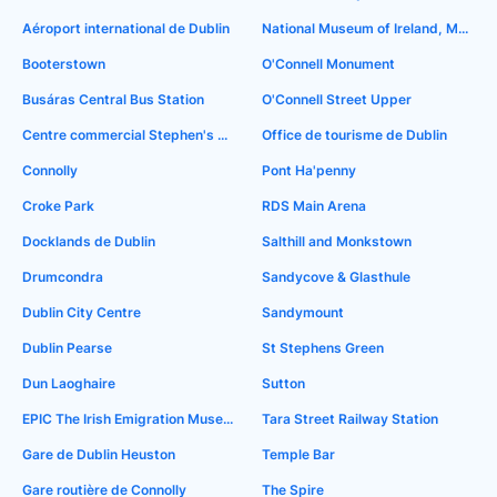
Aéroport international de Dublin
National Museum of Ireland, Merrion Street
Booterstown
O'Connell Monument
Busáras Central Bus Station
O'Connell Street Upper
Centre commercial Stephen's Green
Office de tourisme de Dublin
Connolly
Pont Ha'penny
Croke Park
RDS Main Arena
Docklands de Dublin
Salthill and Monkstown
Drumcondra
Sandycove & Glasthule
Dublin City Centre
Sandymount
Dublin Pearse
St Stephens Green
Dun Laoghaire
Sutton
EPIC The Irish Emigration Museum
Tara Street Railway Station
Gare de Dublin Heuston
Temple Bar
Gare routière de Connolly
The Spire