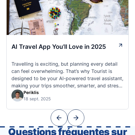
AI Travel App You’ll Love in 2025
Travelling is exciting, but planning every detail
can feel overwhelming. That’s why Tourist is
designed to be your AI-powered travel assistant,
making your trips smoother, smarter, and stress-
free. 🧭 What Makes the Tourist App Unique?
Periklis
18 sept. 2025
Unlike standard travel apps, Tourist combines
powerful tools into one easy-to-use platform:
With Tourist, your trip planning becomes as
exciting …
Questions fréquentes sur