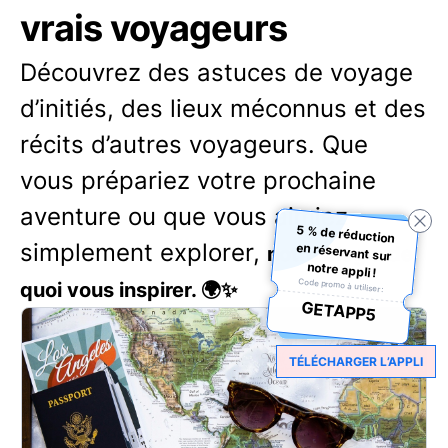
vrais voyageurs
Découvrez des astuces de voyage
d’initiés, des lieux méconnus et des
récits d’autres voyageurs. Que
vous prépariez votre prochaine
aventure ou que vous aimiez
5 % de réduction
en réservant sur
simplement explorer,
notre blog a de
notre appli !
Code promo à utiliser :
quoi vous inspirer. 🌍✨
GETAPP5
TÉLÉCHARGER L’APPLI