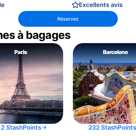
le
Excellents avis
Réservez
nes à bagages
Paris
Barcelone
12 StashPoints
232 StashPoint