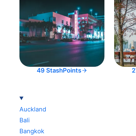
49 StashPoints
2
Auckland
Bali
Bangkok