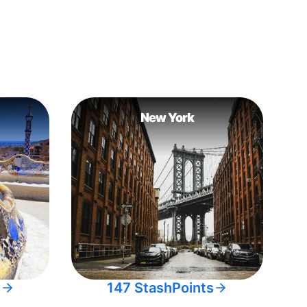
New York
s
147 StashPoints