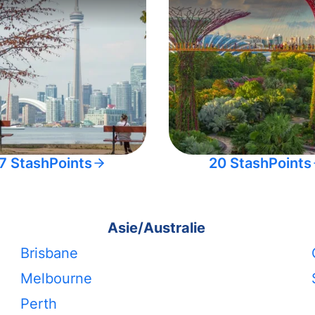
7 StashPoints
20 StashPoints
Asie/Australie
Brisbane
Melbourne
Perth