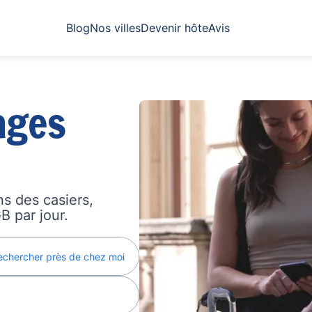
Blog
Nos villes
Devenir hôte
Avis
ages
s des casiers,
B par jour.
echercher près de chez moi