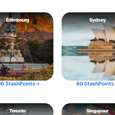
Édimbourg
Sydney
06 StashPoints
80 StashPoints
Toronto
Singapour