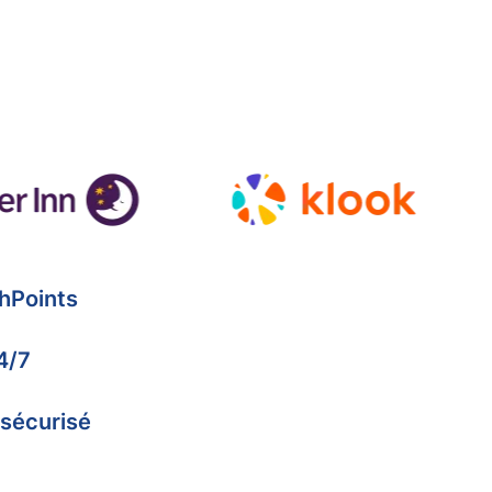
hPoints
4/7
 sécurisé