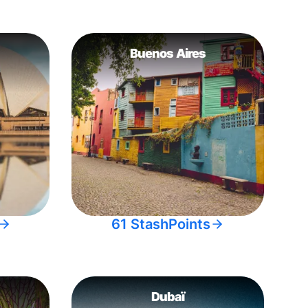
Buenos Aires
61 StashPoints
Dubaï