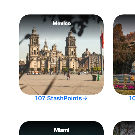
Mexico
107 StashPoints
1
Miami