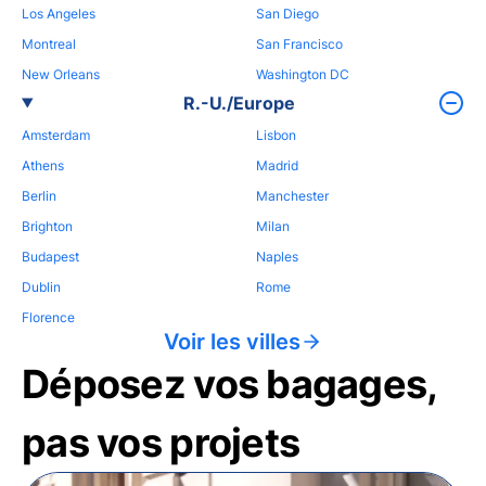
Los Angeles
San Diego
Montreal
San Francisco
New Orleans
Washington DC
R.-U./Europe
Amsterdam
Lisbon
Athens
Madrid
Berlin
Manchester
Brighton
Milan
Budapest
Naples
Dublin
Rome
Florence
Voir les villes
Déposez vos bagages,
pas vos projets