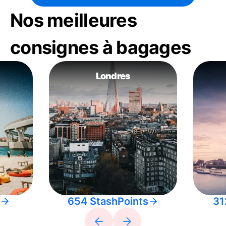
Nos meilleures
consignes à bagages
Londres
654 StashPoints
31