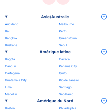
Asie/Australie
Auckland
Melbourne
Bali
Perth
Bangkok
Queenstown
Brisbane
Seoul
Amérique latine
Bogota
Oaxaca
Cancun
Panama City
Cartagena
Quito
Guatemala City
Rio de Janeiro
Lima
Santiago
Medellin
Sao Paulo
Amérique du Nord
Boston
Philadelphia