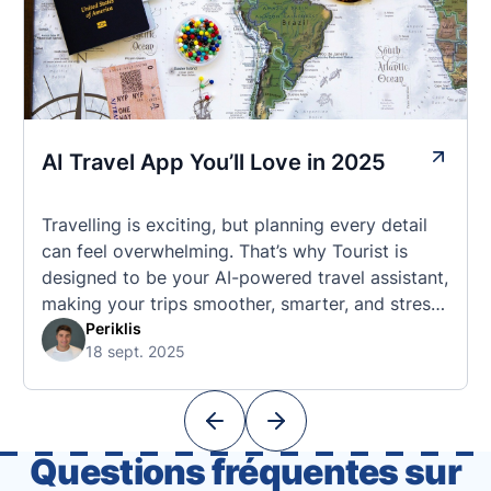
AI Travel App You’ll Love in 2025
Travelling is exciting, but planning every detail
can feel overwhelming. That’s why Tourist is
designed to be your AI-powered travel assistant,
making your trips smoother, smarter, and stress-
free. 🧭 What Makes the Tourist App Unique?
Periklis
18 sept. 2025
Unlike standard travel apps, Tourist combines
powerful tools into one easy-to-use platform:
With Tourist, your trip planning becomes as
exciting …
Questions fréquentes sur