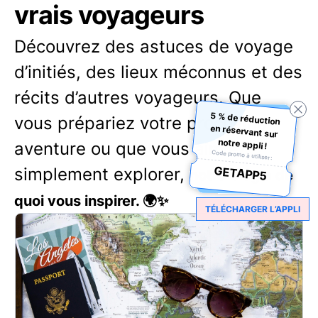
vrais voyageurs
Découvrez des astuces de voyage
d’initiés, des lieux méconnus et des
récits d’autres voyageurs. Que
5 % de réduction
en réservant sur
vous prépariez votre prochaine
notre appli !
aventure ou que vous aimiez
Code promo à utiliser :
GETAPP5
simplement explorer,
notre blog a de
quoi vous inspirer. 🌍✨
TÉLÉCHARGER L’APPLI