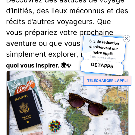
d’initiés, des lieux méconnus et des
récits d’autres voyageurs. Que
vous prépariez votre prochaine
5 % de réduction
en réservant sur
aventure ou que vous aimiez
simplement explorer,
notre appli !
notre blog a de
Code promo à utiliser :
GETAPP5
quoi vous inspirer. 🌍✨
TÉLÉCHARGER L’APPLI