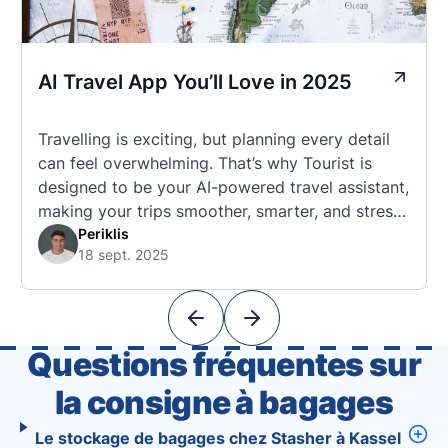
AI Travel App You’ll Love in 2025
Travelling is exciting, but planning every detail
can feel overwhelming. That’s why Tourist is
designed to be your AI-powered travel assistant,
making your trips smoother, smarter, and stress-
free. 🧭 What Makes the Tourist App Unique?
Periklis
18 sept. 2025
Unlike standard travel apps, Tourist combines
powerful tools into one easy-to-use platform:
With Tourist, your trip planning becomes as
exciting …
Questions fréquentes sur
la consigne à bagages
Le stockage de bagages chez Stasher à Kassel